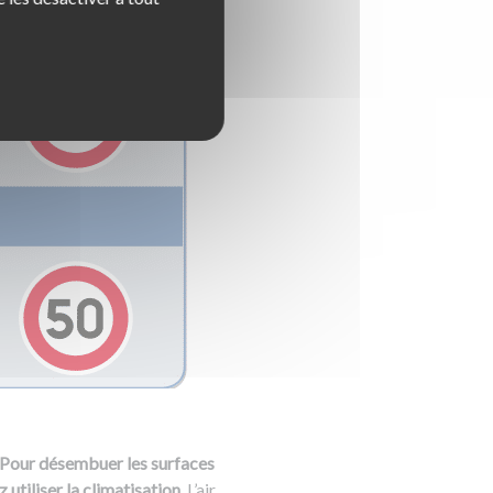
Pour désembuer les surfaces
utiliser la climatisation
. L’air