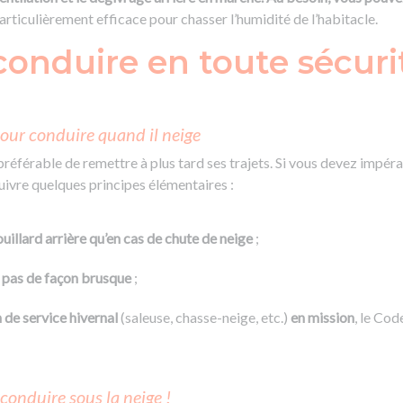
particulièrement efficace pour chasser l’humidité de l’habitacle.
nduire en toute sécurité
 pour conduire quand il neige
t préférable de remettre à plus tard ses trajets. Si vous devez impé
suivre quelques principes élémentaires :
illard arrière qu’en cas de chute de neige
;
z pas de façon brusque
;
de service hivernal
(saleuse, chasse-neige, etc.)
en mission
, le Code
 conduire sous la neige !