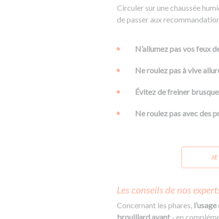
Circuler sur une chaussée humi
de passer aux recommandations,
N’allumez pas vos feux de
Ne roulez pas à vive allur
Évitez de freiner brusqu
Ne roulez pas avec des pn
JE
Les conseils de nos expert
Concernant les phares,
l’usage
brouillard avant
- en compléme