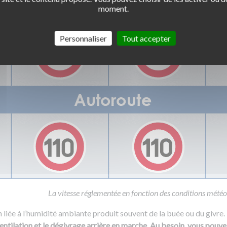
moment.
Personnaliser
Tout accepter
La vitesse réglementée en fonction des conditions météo
iée à l’humidité ambiante produit souvent de la buée ou du givre.
entilation et le dégivrage arrière en marche. Au besoin, vous pouvez 