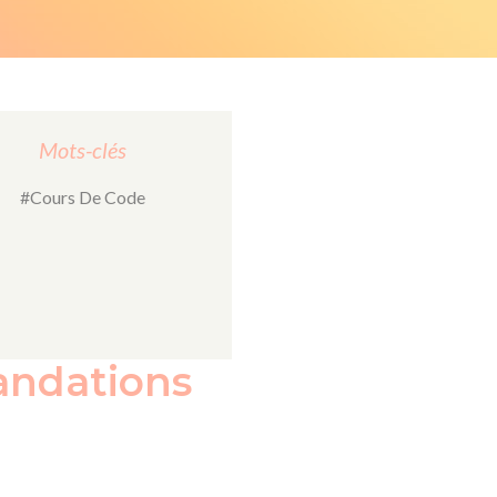
Mots-clés
#Cours De Code
andations