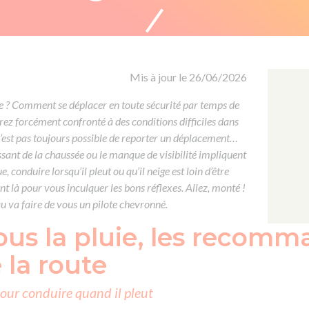
Formation CACES
Voir tous les supports
Devenir enseignant de la conduite
Mis à jour le 26/06/2026
 ? Comment se déplacer en toute sécurité par temps de
erez forcément confronté à des conditions difficiles dans
n’est pas toujours possible de reporter un déplacement…
issant de la chaussée ou le manque de visibilité impliquent
, conduire lorsqu’il pleut ou qu’il neige est loin d’être
t là pour vous inculquer les bons réflexes. Allez, monté !
 va faire de vous un pilote chevronné.
ous la pluie, les recomm
 la route
 pour conduire quand il pleut