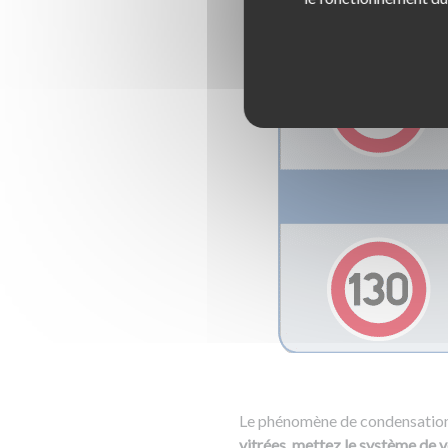
Le phénomène de condensation l
vitrées, mettez le système de v