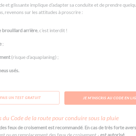
de et glissante implique d’adapter sa conduite et de prendre quelq
 revenons sur les attitudes à proscrire :
 brouillard arrière
, c’est interdit !
e
;
ement
(risque d’aquaplaning) ;
eus usés.
 FAIS UN TEST GRATUIT
JE M’INSCRIS AU CODE EN LI
s du Code de la route pour conduire sous la pluie
 des feux de croisement est recommandé
.
En cas de très forte avers
nt ou en remplacement des feux de croisement -
est autorisé
.