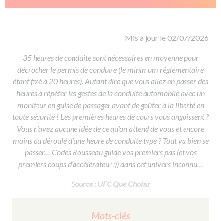
De la conduite à moto
Permis & handicap
Permis poids lourd
Formations pro.
De la navigation
Voir tous les permis
Formation FIMO
Voir tous les supports
Formation FCO
Ressources
Mis à jour le 02/07/2026
Formation CACES
35 heures de conduite sont nécessaires en moyenne pour
décrocher le permis de conduire (le minimum réglementaire
Devenir enseignant de la conduite
étant fixé à 20 heures). Autant dire que vous allez en passer des
heures à répéter les gestes de la conduite automobile avec un
moniteur en guise de passager avant de goûter à la liberté en
toute sécurité ! Les premières heures de cours vous angoissent ?
Vous n’avez aucune idée de ce qu’on attend de vous et encore
moins du déroulé d’une heure de conduite type ? Tout va bien se
passer… Codes Rousseau guide vos premiers pas (et vos
premiers coups d‘accélérateur ;)) dans cet univers inconnu…
Source : UFC Que Choisir
Mots-clés