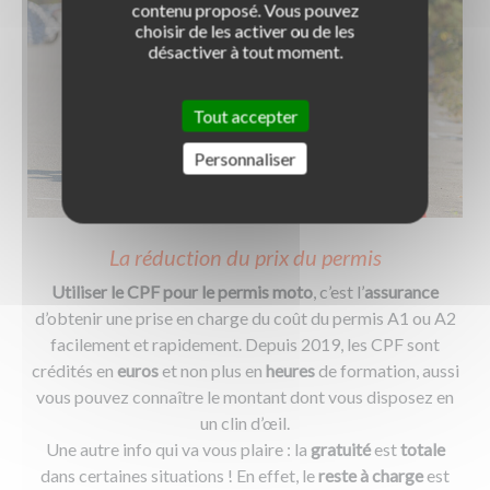
contenu proposé. Vous pouvez
choisir de les activer ou de les
désactiver à tout moment.
Tout accepter
Personnaliser
La réduction du prix du permis
Utiliser le CPF pour le permis moto
, c’est l’
assurance
d’obtenir une prise en charge du coût du permis A1 ou A2
facilement et rapidement. Depuis 2019, les CPF sont
crédités en
euros
et non plus en
heures
de formation, aussi
vous pouvez connaître le montant dont vous disposez en
un clin d’œil.
Une autre info qui va vous plaire : la
gratuité
est
totale
dans certaines situations ! En effet, le
reste à charge
est