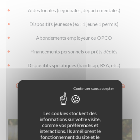
Aides locales (régionales, départementales)
Dispositifs jeunesse (ex : 1 jeune 1 permis)
Abondements employeur ou OPCO
Financements personnels ou prêts dédiés
Dispositifs spécifiques (handicap, RSA, etc.)
Quels sont les avantages de la
formation permis moto avec
CPF ?
Les cookies stockent des
informations sur votre visite,
comme vos préférences et
interactions. Ils améliorent le
fonctionnement du site et le