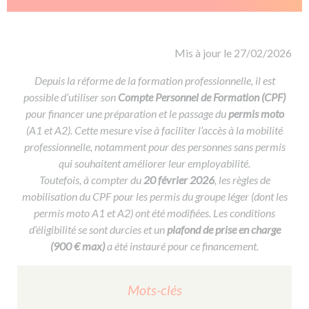
De la conduite à moto
Permis & handicap
Permis poids lourd
Formations pro.
De la navigation
Voir tous les permis
Formation FIMO
Voir tous les supports
Formation FCO
Ressources
Mis à jour le 27/02/2026
Formation CACES
Depuis la réforme de la formation professionnelle, il est
possible d’utiliser son
Devenir enseignant de la conduite
Compte Personnel de Formation (CPF)
pour financer une préparation et le passage du
permis moto
(A1 et A2). Cette mesure vise à faciliter l’accès à la mobilité
professionnelle, notamment pour des personnes sans permis
qui souhaitent améliorer leur employabilité.
Toutefois, à compter du
20 février 2026
, les règles de
mobilisation du CPF pour les permis du groupe léger (dont les
permis moto A1 et A2) ont été modifiées. Les conditions
d’éligibilité se sont durcies et un
plafond de prise en charge
(900 € max)
a été instauré pour ce financement.
Mots-clés