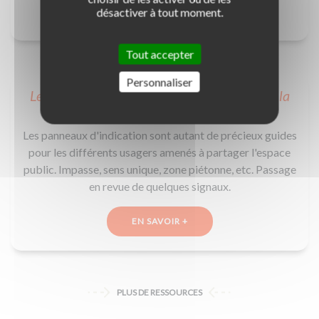
désactiver à tout moment.
EN SAVOIR +
Tout accepter
Personnaliser
Les panneaux d’indication dans le Code de la
route
Les panneaux d'indication sont autant de précieux guides
pour les différents usagers amenés à partager l'espace
public. Impasse, sens unique, zone piétonne, etc. Passage
en revue de quelques signaux.
EN SAVOIR +
PLUS DE RESSOURCES