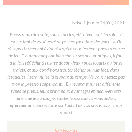
De la conduite à moto
Permis & handicap
Permis poids lourd
Formations pro.
De la navigation
Voir tous les permis
Formation FIMO
Voir tous les supports
Formation FCO
Ressources
Mise à jour le 26/01/2021
Formation CACES
Pneus moto de route, sport, mixtes, été, hiver, tout-terrain... Il
existe tant de variétés et de prix en fonctions des pneus qu’il
Devenir enseignant de la conduite
n’est pas forcément évident d’opter pour les bons pneus d’entrée
de jeu. D’autant que pour bien choisir ses pneumatiques, il faut
à la fois réfléchir à l’usage de son deux-roues (courts ou longs
trajets) et aux conditions (routes sèches ou humides) dans
lesquelles il sera utilisé la plupart du temps. Ne vous mettez pas
trop la pression cependant… En revenant sur les différents
types de pneus, leurs principaux avantages et inconvénients
ainsi que leurs usages, Codes Rousseau va vous aider à
effectuer un choix éclairé sur l'achat de vos pneus pour votre
moto !
Mots-clés