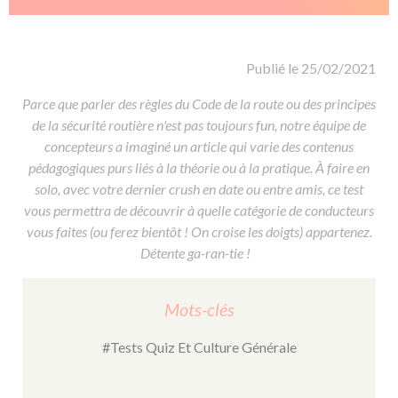
De la conduite à moto
Permis & handicap
Permis poids lourd
Formations pro.
De la navigation
Voir tous les permis
Formation FIMO
Voir tous les supports
Formation FCO
Ressources
Publié le 25/02/2021
Formation CACES
Parce que parler des règles du Code de la route ou des principes
de la sécurité routière n'est pas toujours fun, notre équipe de
Devenir enseignant de la conduite
concepteurs a imaginé un article qui varie des contenus
pédagogiques purs liés à la théorie ou à la pratique. À faire en
solo, avec votre dernier crush en date ou entre amis, ce test
vous permettra de découvrir à quelle catégorie de conducteurs
vous faites (ou ferez bientôt ! On croise les doigts) appartenez.
Détente ga-ran-tie !
Mots-clés
#Tests Quiz Et Culture Générale