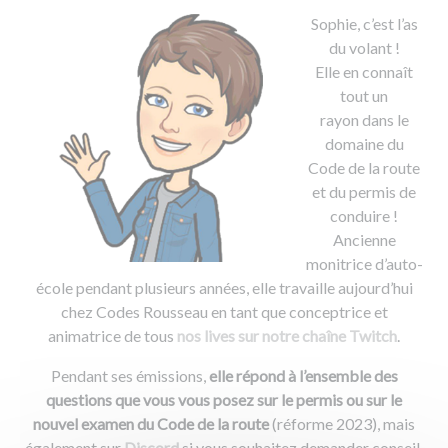
Sophie, c’est l’as
du volant !
Elle en connaît
tout un
rayon dans le
domaine du
Code de la route
et du permis de
conduire !
Ancienne
monitrice d’auto-
école pendant plusieurs années, elle travaille aujourd’hui
chez Codes Rousseau en tant que conceptrice et
animatrice de tous
nos lives sur notre chaîne Twitch
.
Pendant ses émissions,
elle répond à l’ensemble des
questions que vous vous posez sur le permis ou sur le
nouvel examen du Code de la route
(réforme 2023), mais
également sur
Discord
si vous souhaitez demander conseil,