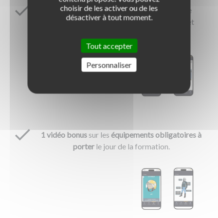
choisir de les activer ou de les
8 quiz chronométrés
, avec deux niveaux de
désactiver à tout moment.
difficulté, pour évaluer vos connaissances et
progresser à votre rythme.
Tout accepter
Personnaliser
1 vidéo bonus
sur les
équipements obligatoires à
porter
le jour de la formation.