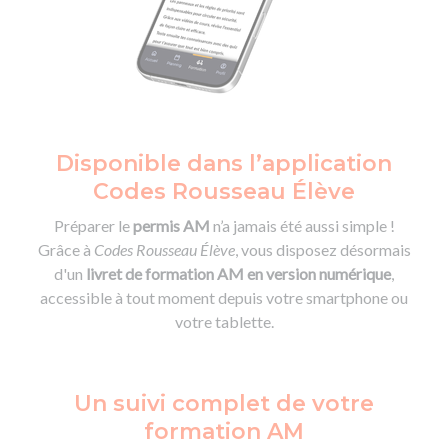
De la conduite à moto
Permis & handicap
Permis poids lourd
Formations pro.
De la navigation
Voir tous les permis
Formation FIMO
Voir tous les supports
Formation FCO
Ressources
Formation CACES
Devenir enseignant de la conduite
Disponible dans l’application
Codes Rousseau Élève
Préparer le
permis AM
n’a jamais été aussi simple !
Grâce à
Codes Rousseau Élève
, vous disposez désormais
d'un
livret de formation AM en version numérique
,
accessible à tout moment depuis votre smartphone ou
votre tablette.
Un suivi complet de votre
formation AM