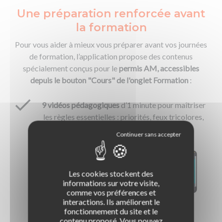
Une préparation renforcée
avant
la formation
Pour vous aider à mieux vous préparer avant vos journées
de formation, l’application propose des contenus
spécialement conçus pour le
permis AM,
accessibles
depuis le bouton "Cours" de l'onglet Formation
:
9 vidéos pédagogiques
d’1 minute pour maîtriser
les règles essentielles : priorités, feux tricolores,
stop, panneaux...
Les cookies stockent des
informations sur votre visite,
comme vos préférences et
interactions. Ils améliorent le
fonctionnement du site et le
contenu proposé. Vous pouvez