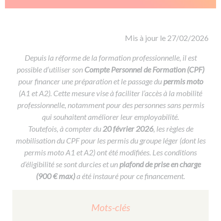
De la conduite à moto
Permis & handicap
Permis poids lourd
Formations pro.
De la navigation
Voir tous les permis
Formation FIMO
Voir tous les supports
Formation FCO
Ressources
Mis à jour le 27/02/2026
Formation CACES
Depuis la réforme de la formation professionnelle, il est
possible d’utiliser son
Devenir enseignant de la conduite
Compte Personnel de Formation (CPF)
pour financer une préparation et le passage du
permis moto
(A1 et A2). Cette mesure vise à faciliter l’accès à la mobilité
professionnelle, notamment pour des personnes sans permis
qui souhaitent améliorer leur employabilité.
Toutefois, à compter du
20 février 2026
, les règles de
mobilisation du CPF pour les permis du groupe léger (dont les
permis moto A1 et A2) ont été modifiées. Les conditions
d’éligibilité se sont durcies et un
plafond de prise en charge
(900 € max)
a été instauré pour ce financement.
Mots-clés