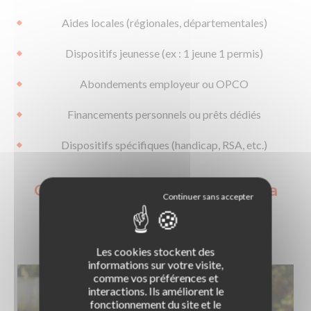
Aides locales (régionales, départementales)
Dispositifs jeunesse (ex : 1 jeune 1 permis)
Abondements employeur ou OPCO
Financements personnels ou prêts dédiés
Dispositifs spécifiques (handicap, RSA, etc.)
Quels sont les avantages de la
formation permis moto avec
CPF ?
Les cookies stockent des
informations sur votre visite,
comme vos préférences et
interactions. Ils améliorent le
fonctionnement du site et le