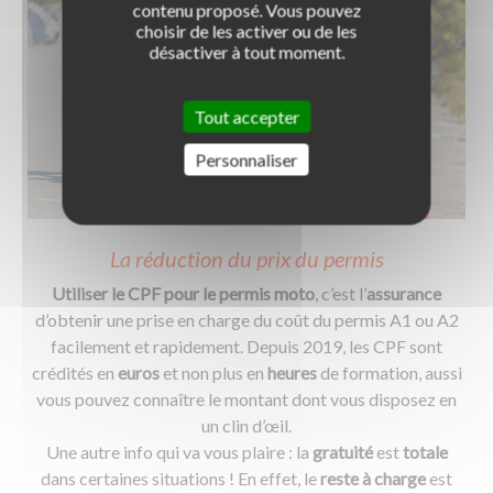
contenu proposé. Vous pouvez
choisir de les activer ou de les
désactiver à tout moment.
Tout accepter
Personnaliser
La réduction du prix du permis
Utiliser le CPF pour le permis moto
, c’est l’
assurance
d’obtenir une prise en charge du coût du permis A1 ou A2
facilement et rapidement. Depuis 2019, les CPF sont
crédités en
euros
et non plus en
heures
de formation, aussi
vous pouvez connaître le montant dont vous disposez en
un clin d’œil.
Une autre info qui va vous plaire : la
gratuité
est
totale
dans certaines situations ! En effet, le
reste à charge
est