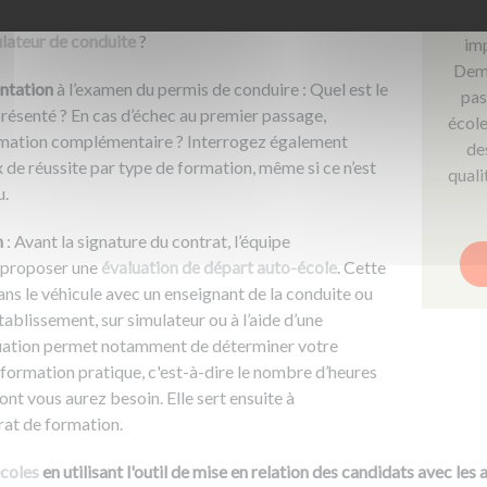
plément des séances collectives ? L’auto-école
Le p
lateur de conduite
?
imp
Dema
entation
à l’examen du permis de conduire : Quel est le
pas
résenté ? En cas d’échec au premier passage,
école
rmation complémentaire ? Interrogez également
des
x de réussite par type de formation, même si ce n’est
quali
u.
n
: Avant la signature du contrat, l’équipe
 proposer une
évaluation de départ auto-école
. Cette
ans le véhicule avec un enseignant de la conduite ou
établissement, sur simulateur ou à l’aide d’une
luation permet notamment de déterminer votre
formation pratique, c'est-à-dire le nombre d’heures
nt vous aurez besoin. Elle sert ensuite à
rat de formation.​
écoles
en utilisant l'outil de mise en relation des candidats avec le