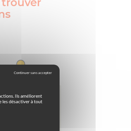
 trouver
ins
ctions. Ils améliorent
 les désactiver à tout
Le prix du permis