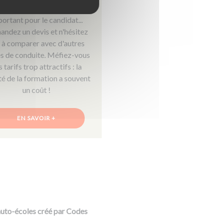
ermis représente un budget
ortant pour le candidat...
ndez un devis et n'hésitez
 à comparer avec d'autres
s de conduite. Méfiez-vous
 tarifs trop attractifs : la
té de la formation a souvent
un coût !
EN SAVOIR +
s auto-écoles créé par Codes