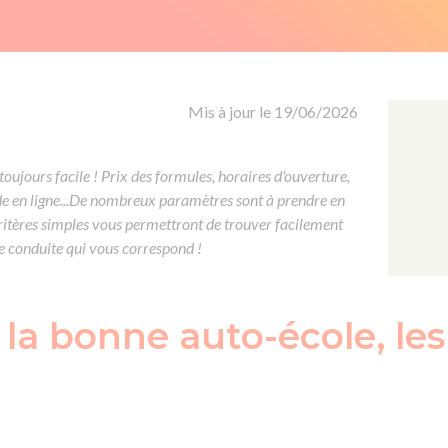
Formation CACES
Voir tous les supports
Devenir enseignant de la conduite
Mis à jour le 19/06/2026
toujours facile ! Prix des formules, horaires d'ouverture,
ode en ligne...De nombreux paramètres sont à prendre en
ritères simples vous permettront de trouver facilement
de conduite qui vous correspond !
la bonne auto-école, les 