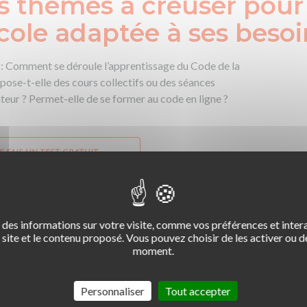
s thèmes à creuser pour
cole adaptée à ses beso
e
: Comment se déroule l’apprentissage du Code de la
opose-t-elle des cours collectifs ou des séances
eur ? Permet-elle de se former au code en ligne ?
E FAIS UN TEST GRATUIT
M’INSCRIS AU CODE EN LIGNE
des informations sur votre visite, comme vos préférences et intera
 Comment s’organisent les leçons de conduite ?
site et le contenu proposé. Vous pouvez choisir de les activer ou de
moment.
 les enseignants, la durée des cours, le rythme
tilisés, la possibilité de faire un voyage-école…
Personnaliser
Tout accepter
ion
: Est-il possible de réviser son
Code de la route en