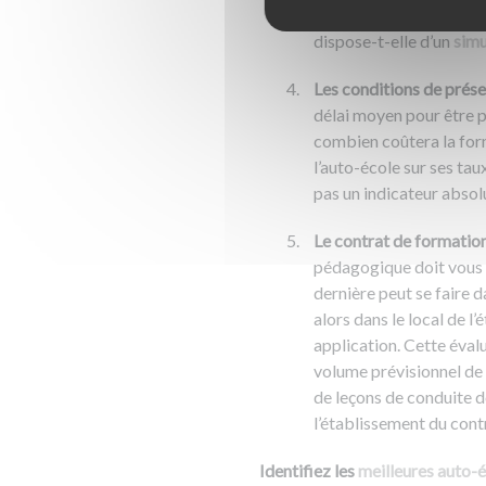
ligne
à la maison en com
dispose-t-elle d’un
simu
Les conditions de prés
délai moyen pour être p
combien coûtera la fo
l’auto-école sur ses tau
pas un indicateur absol
Le contrat de formatio
pédagogique doit vous
dernière peut se faire d
alors dans le local de l’
application. Cette éva
volume prévisionnel de 
de leçons de conduite do
l’établissement du cont
Identifiez les
meilleures auto-