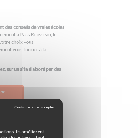
nt des conseils de vraies écoles
nement à Pass Rousseau, le
 votre choix vous
ement vous former à la
z, sur un site élaboré par des
GNE
ctions. Ils améliorent
 l’Agence Nationale des Titres
 les désactiver à tout