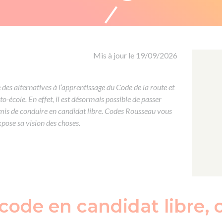
Formation CACES
Voir tous les supports
Devenir enseignant de la conduite
Mis à jour le 19/09/2026
 des alternatives à l’apprentissage du Code de la route et
o-école. En effet, il est désormais possible de passer
mis de conduire en candidat libre. Codes Rousseau vous
xpose sa vision des choses.
code en candidat libre, c