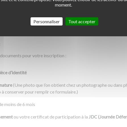
r votre NEPH
.
moment.
idat, qui est unique et indispensable
pour la suite de votre format
Personnaliser
Tout accepter
ion, variable selon les Préfectures, est de plus ou moins trois sema
, créez votre compte et remplissez le formulaire de demande.
:
 documents pour votre inscription :
ièce d’identité
nature
(Une photo que l’on obtient chez un photographe ou dans
 à conserver pour remplir ce formulaire.)
e moins de 6 mois
sement
ou votre certificat de participation à la
JDC (Journée Défen