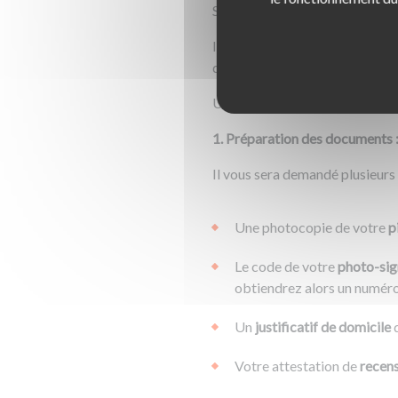
Sécurisés (ANTS) pour
obteni
Il s’agit de
votre numéro de cand
demande car
le délai de récept
Une fois sur le site de l’ANTS
1. Préparation des documents 
Il vous sera demandé plusieurs
Une photocopie de votre
p
Le code de votre
photo-sig
obtiendrez alors un numéro
Un
justificatif de domicile
d
Votre attestation de
recen