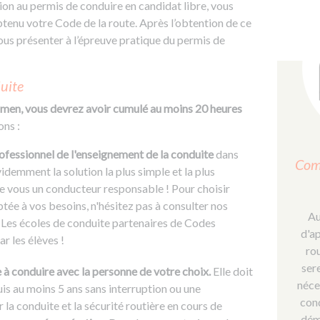
n au permis de conduire en candidat libre, vous
enu votre Code de la route. Après l’obtention de ce
ous présenter à l’épreuve pratique du permis de
duite
amen, vous devrez avoir cumulé au moins 20 heures
ons :
ofessionnel de l'enseignement de la conduite
dans
Com
idemment la solution la plus simple et la plus
e vous un conducteur responsable ! Pour choisir
ptée à vos besoins, n'hésitez pas à consulter nos
Au
. Les écoles de conduite partenaires de Codes
d'a
r les élèves !
rou
ser
 à conduire avec la personne de votre choix.
Elle doit
néce
is au moins 5 ans sans interruption ou une
con
 la conduite et la sécurité routière en cours de
déma