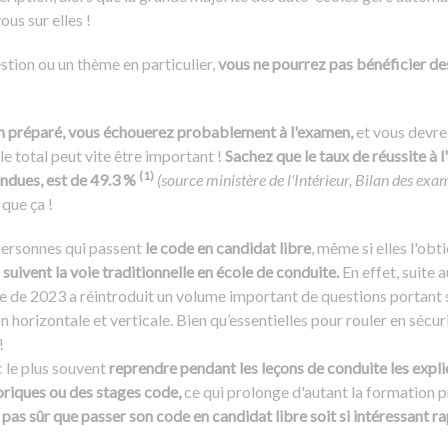
us sur elles !
stion ou un thème en particulier,
vous ne pourrez pas bénéficier de
ien préparé, vous échouerez probablement à l'examen,
et vous devrez
le total peut vite être important !
Sachez que le taux de réussite à 
(1)
ndues, est de 49.3 %
(source ministère de l'Intérieur, Bilan des ex
 que ça !
personnes qui passent
le code en candidat libre
, même si elles l'obt
suivent la voie traditionnelle en école de conduite.
En effet, suite a
me de 2023 a réintroduit un volume important de questions portant 
on horizontale et verticale. Bien qu’essentielles pour rouler en sécuri
!
 le plus souvent
reprendre pendant les leçons de conduite les expl
oriques ou des stages code,
ce qui prolonge d'autant la formation pr
, pas sûr que passer son code en candidat libre soit si intéressant 