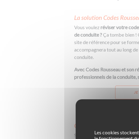
La solution Codes Rousse
Vous voulez
réviser votre code
de conduite ?
Ça tombe bien ! 
site de référence pour se forme
accompagnera tout au long de v
conduite.
Avec Codes Rousseau et son rés
professionnels de la conduite, 
JE
Comment obtenir votre 
Les cookies stockent 
Si vous voulez malgré tout pass
le fonctionnement du 