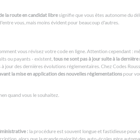
 la route en candidat libre
signifie que vous êtes autonome du déb
 d'entre vous, mais moins évident pour beaucoup d'autres.
omment vous révisez votre code en ligne. Attention cependant : 
uits ou payants - existent,
tous ne sont pas à jour suite à la derniè
s à jour des dernières évolutions réglementaires. Chez Codes Rous
avant la mise en application des nouvelles réglementations
pour vo
men quand vous le souhaitez.
ministrative :
la procédure est souvent longue et fastidieuse pour
cription, alors que la grande majorité des auto-écoles gère auto