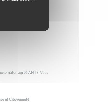
ion. Pensez à anticiper votre
ines
.
 photomaton agréé ANTS. Vous
se et Citoyenneté)