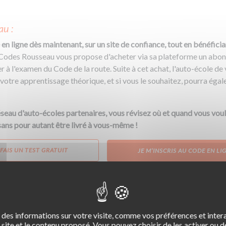
au :
 en ligne dès maintenant, sur un site de confiance, tout en bénéficia
Codes Rousseau vous propose d'acheter via sa plateforme un abon
r à l'examen du Code de la route. Suite à cet achat, l'auto-école de
otre apprentissage théorique, et si vous le souhaitez, pourra égal
eau d'auto-écoles partenaires, vous révisez où et quand vous voule
sans pour autant être livré à vous-même !
 FAIS UN TEST GRATUIT
JE M’INSCRIS AU CODE EN LI
numéro NEPH ?
des informations sur votre visite, comme vos préférences et intera
er le code en candidat libre, vous devez vous rendre sur le site de
site et le contenu proposé. Vous pouvez choisir de les activer ou de