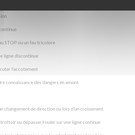
sion
 continue
au STOP ou un feu tricolore
e ligne discontinue
rcuter l’accotement
dre connaissance des dangers en amont
’un changement de direction ou lors d’un croisement
 trottoir ou dépasser/rouler sur une ligne continue