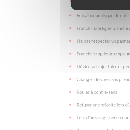
Entraîner un risque de colli
Franchir une ligne blanche
Ne pas respecter un panne
Franchir trop longtemps un
Dévier sa trajectoire et pe
Changer de voie sans pren
Rouler à contre-sens
Refuser une priorité lors d
Lors d’un virage, heurter un