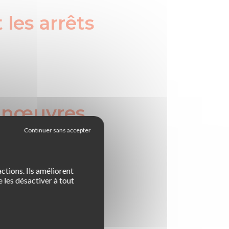
 les arrêts
 manœuvres
ctions. Ils améliorent
 les désactiver à tout
tion