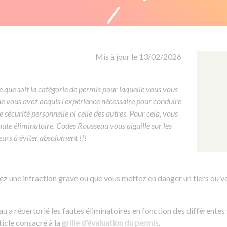
Formation CACES
Voir tous les supports
Devenir enseignant de la conduite
Mis à jour le 13/02/2026
le que soit la catégorie de permis pour laquelle vous vous
ue vous avez acquis l’expérience nécessaire pour conduire
 sécurité personnelle ni celle des autres. Pour cela, vous
ute éliminatoire. Codes Rousseau vous aiguille sur les
eurs à éviter absolument !!!
 une infraction grave ou que vous mettez en danger un tiers ou vo
 a répertorié les fautes éliminatoires en fonction des différentes 
ticle consacré à la
grille d'évaluation du permis
.