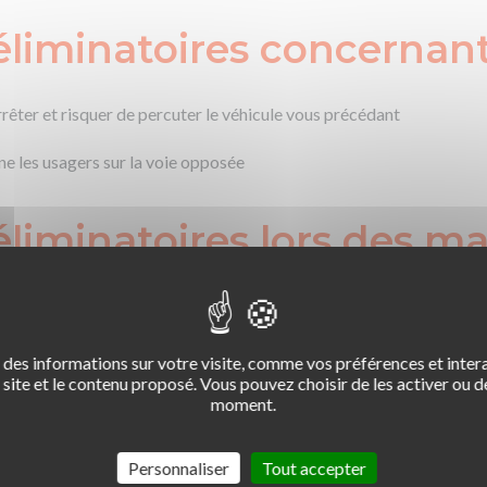
éliminatoires concernant
rêter et risquer de percuter le véhicule vous précédant
êne les usagers sur la voie opposée
 éliminatoires lors des
n violente
sion
des informations sur votre visite, comme vos préférences et intera
site et le contenu proposé. Vous pouvez choisir de les activer ou de
dicapée
moment.
éliminatoires en circula
Personnaliser
Tout accepter