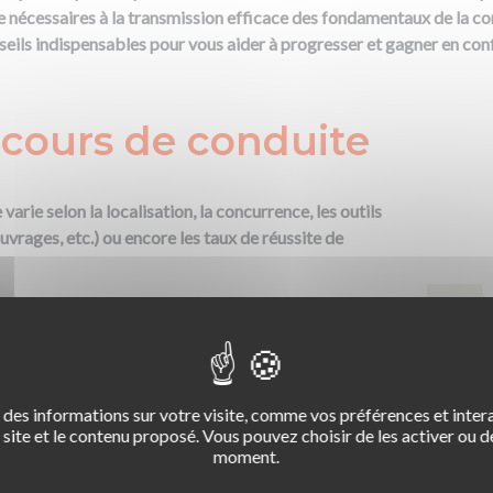
ce nécessaires à la transmission efficace des fondamentaux de la con
seils indispensables pour vous aider à progresser et gagner en co
 cours de conduite
varie selon la localisation, la concurrence, les outils
ouvrages, etc.) ou encore les taux de réussite de
est impossible de donner un prix précis d’une heure
vous donner un ordre d'idées,
voici quelques tarifs*
 prix pratiqués par les auto-écoles membres du Club
Ce 
des informations sur votre visite, comme vos préférences et intera
site et le contenu proposé. Vous pouvez choisir de les activer ou de
onduite à Paris : 60€
moment.
Pour