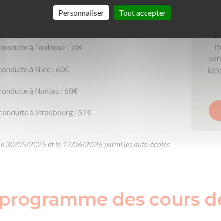
conduite à Marseille : 59€
dev
Personnaliser
Tout accepter
as
conduite à Lyon : 55€
cep
m
conduite à Toulouse : 70€
var
conduite à Nice : 60€
idé
conduite à Nantes : 68€
conduite à Strasbourg : 51€
re le 30/05/2025 et le 17/06/2026 parmi les auto-écoles
e programme des cours d