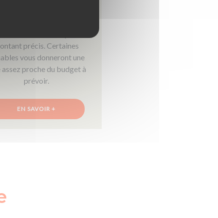
rez débourser une somme
sez importante. Difficile
endant de vous indiquer un
ontant précis. Certaines
iables vous donneront une
e assez proche du budget à
prévoir.
EN SAVOIR +
e