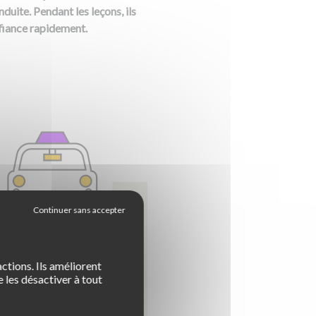
duite. Pendant les leçons, ils
nfiance rapidement.
qu'il faut savoir sur le
ctions. Ils améliorent
 les désactiver à tout
prix du permis
 obtenir votre permis, vous