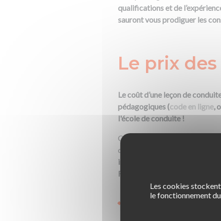
qualifications et de l’expérien
sauront vous prodiguer les con
Le prix des
Le coût d’une leçon de conduite 
pédagogiques (
code en ligne
, 
l'école de conduite !
Comme vous l’avez compris, il 
de conduite. Néanmoins, pour 
indicatifs établis à partir des
Rousseau :
Les cookies stockent 
le fonctionnement du 
Prix moyen d’une heure de c