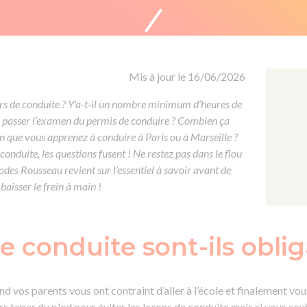
Formation CACES
Voir tous les supports
Devenir enseignant de la conduite
Mis à jour le 16/06/2026
urs de conduite ? Y'a-t-il un nombre minimum d’heures de
e passer l’examen du permis de conduire ? Combien ça
on que vous apprenez à conduire à Paris ou à Marseille ?
conduite, les questions fusent ! Ne restez pas dans le flou
Codes Rousseau revient sur l’essentiel à savoir avant de
baisser le frein à main !
e conduite sont-ils oblig
 vos parents vous ont contraint d’aller à l’école et finalement vous
 taper du pied pour éviter les leçons de conduite mais si vous souha