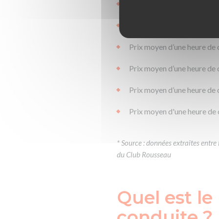
Prix moyen d’une heure de 
Prix moyen d’une heure de 
Prix moyen d’une heure de 
Prix moyen d’une heure de 
Prix moyen d’une heure de 
Prix moyen d'une heure de 
* Source : données extraites ent
du Club Rousseau
Quel est l
conduite ?