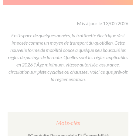
De la conduite à moto
Permis & handicap
Permis poids lourd
Formations pro.
De la navigation
Voir tous les permis
Formation FIMO
Voir tous les supports
Formation FCO
Ressources
Mis à jour le 13/02/2026
Formation CACES
En l’espace de quelques années, la trottinette électrique s’est
imposée comme un moyen de transport du quotidien. Cette
Devenir enseignant de la conduite
nouvelle forme de mobilité douce a quelque peu bousculé les
règles de partage de la route. Quelles sont les règles applicables
en 2026 ? Âge minimum, vitesse autorisée, assurance,
circulation sur piste cyclable ou chaussée : voici ce que prévoit
la réglementation.
Mots-clés
#Conduite Responsable Et Écomobilité