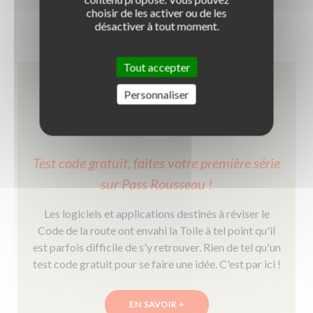
choisir de les activer ou de les
désactiver à tout moment.
Tout accepter
Personnaliser
Test code gratuit, faites votre première série
sur Pass Rousseau !
Les logiciels et applications destinés à réviser le
Code de la route ont envahi la Toile à tel point qu'il
est parfois difficile de s'y retrouver. Rien de tel qu'un
test code gratuit pour se faire une idée. C'est par ici !
EN SAVOIR +