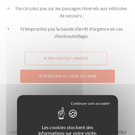
Ne circulez pas sur les passages réservés aux véhicules
de secours ;
N’empruntez pas la bande d’arrêt d’urgence en cas
d’embouteillage.
JE FAIS UN TEST GRATUIT
JE M’INSCRIS AU CODE EN LIGNE
Les règles essentielles du Code de la route
lorsqu'on circule sur l'autoroute
La voie d’accélération (voie d’insertion) permet de
Les cookies stockent des
s’introduire dans le trafic autoroutier.
Au panneau « Cédez
informations sur votre visite,