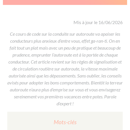
De la conduite à moto
Permis & handicap
Permis poids lourd
Formations pro.
De la navigation
Voir tous les permis
Formation FIMO
Voir tous les supports
Formation FCO
Ressources
Mis à jour le 16/06/2026
Formation CACES
Ce cours de code sur la conduite sur autoroute va apaiser les
conducteurs
Devenir enseignant de la conduite
plus anxieux d’entre vous, effet ga-ran-ti. On en
fait tout un plat mais avec un peu de pratique et beaucoup de
prudence, emprunter l’autoroute est à la portée de chaque
conducteur. Cet article revient sur les règles de signalisation et
de circulation routière sur autoroute, la vitesse maximale
autorisée ainsi que les dépassements. Sans oublier, les conseils
avisés pour adopter les bons comportements. Bientôt la terreur
autoroute n’aura plus d’emprise sur vous et vous envisagerez
sereinement vos premières vacances entre potes. Parole
d’expert !
Mots-clés