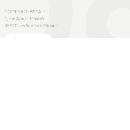
CODES ROUSSEAU
1, rue Albert Einstein
85340 Les Sables d’Olonne
ÉCRIVEZ-NOUS !
La certification qualité a été délivrée au titre de la catégorie
d'action suivante :
Actions de formation