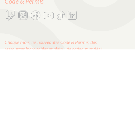
Code & Permis
Chaque mois, les nouveautés Code & Permis, des
ressources incroyables et plein de cadeaux stylés !
E-mail :
OK
CODES ROUSSEAU
1, rue Albert Einstein
85340 Les Sables d’Olonne
ÉCRIVEZ-NOUS !