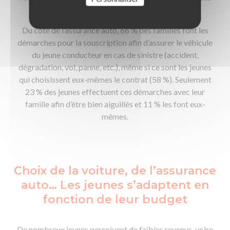
familles font tout de leur côté.
Du côté de l’assurance auto, 66 % des familles font les
démarches pour la souscription afin d’assurer le véhicule
du jeune conducteur en cas de sinistre (accident,
dégradation, vol, panne, etc.), même si ce sont les jeunes
qui choisissent eux-mêmes le contrat (58 %). Seulement
23 % des jeunes effectuent ces démarches avec leur
famille afin d’être bien aiguillés et 11 % les font eux-
mêmes.
Choix de la voiture, de l’assurance
auto… Les jeunes s’adaptent en
fonction de leur budget
De nombreux jeunes perçoivent de faibles revenus, voire