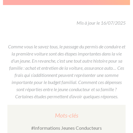
De la conduite à moto
Permis & handicap
Permis poids lourd
Formations pro.
De la navigation
Voir tous les permis
Formation FIMO
Voir tous les supports
Formation FCO
Ressources
Mis à jour le 16/07/2025
Formation CACES
Devenir enseignant de la conduite
Comme vous le savez tous, le passage du permis de conduire et
la première voiture sont des étapes importantes dans la vie
d’un jeune. En revanche, c’est une tout autre histoire pour sa
famille : achat et entretien de la voiture, assurance auto… Ces
frais qui s’additionnent peuvent représenter une somme
importante pour le budget familial. Comment ces dépenses
sont réparties entre le jeune conducteur et sa famille ?
Certaines études permettent d’avoir quelques réponses.
Mots-clés
#Informations Jeunes Conducteurs