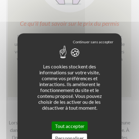
Ce qu'il faut savoir sur le prix du permis
Pour obtenir votre permis, vous devrez débourser
une somme assez importante. Difficile cependant de
vous indiquer un montant précis. Certaines variables
vous donneront une idée assez proche du budget à
prévoir.
Les cookies stockent des
informations sur votre visite,
comme vos préférences et
interactions. Ils améliorent le
EN SAVOIR +
fonctionnement du site et le
contenu proposé. Vous pouvez
choisir de les activer ou de les
désactiver à tout moment.
Lors de ce choix, 61 % des familles accompagnent le jeune
Tout accepter
dans ses démarches pour l’inscription à une auto-école. À
l’inverse, 33 % des jeunes s’en occupent seuls et 4 % des
Personnaliser