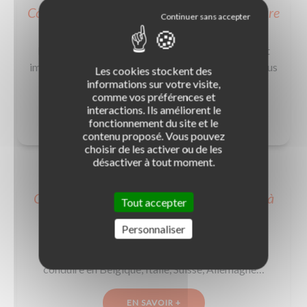
Comment bien entretenir sa première voiture
?
L'acquisition de la première voiture est un moment
important, sans compter le budget consacré. On vous
Les cookies stockent des
dit comment la bichonner pour la faire durer !
informations sur votre visite,
comme vos préférences et
interactions. Ils améliorent le
EN SAVOIR +
fonctionnement du site et le
contenu proposé. Vous pouvez
choisir de les activer ou de les
désactiver à tout moment.
Code de la route : les règles pour conduire à
Tout accepter
l’étranger
Personnaliser
Retrouvez toutes les infos sur le code de la route
international : documents et équipements pour
conduire en Belgique, Italie, Suisse, Allemagne…
EN SAVOIR +