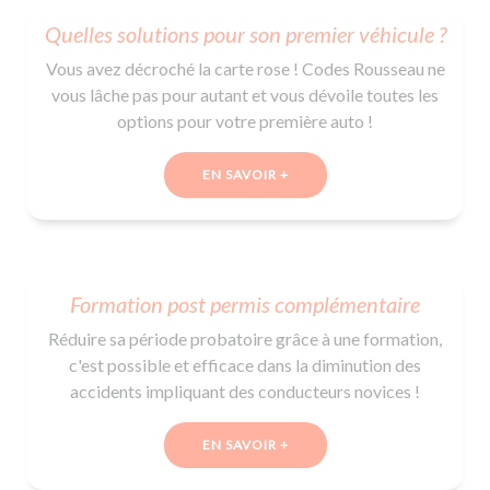
De la conduite à moto
Permis & handicap
Permis poids lourd
Formations pro.
Quelles solutions pour son premier véhicule ?
De la navigation
Voir tous les permis
Formation FIMO
Vous avez décroché la carte rose ! Codes Rousseau ne
Voir tous les supports
Formation FCO
Ressources
vous lâche pas pour autant et vous dévoile toutes les
Formation CACES
options pour votre première auto !
Devenir enseignant de la conduite
EN SAVOIR +
Formation post permis complémentaire
Réduire sa période probatoire grâce à une formation,
c'est possible et efficace dans la diminution des
accidents impliquant des conducteurs novices !
EN SAVOIR +