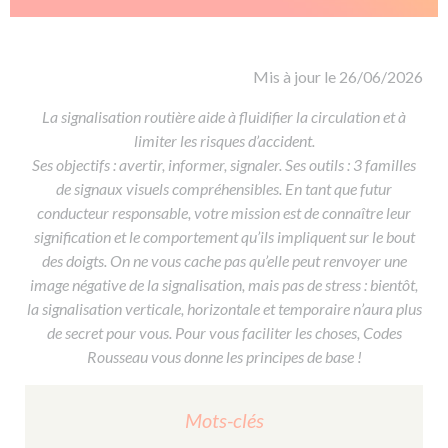
De la conduite à moto
Permis & handicap
Permis poids lourd
Formations pro.
De la navigation
Voir tous les permis
Formation FIMO
Voir tous les supports
Formation FCO
Ressources
Mis à jour le 26/06/2026
Formation CACES
La signalisation routière aide à fluidifier la circulation et à
Devenir enseignant de la conduite
limiter les risques d’accident.
Ses objectifs : avertir, informer, signaler. Ses outils : 3 familles
de signaux visuels compréhensibles. En tant que futur
conducteur responsable, votre mission est de connaître leur
signification et le comportement qu’ils impliquent​ sur le bout
des doigts. On ne vous cache pas qu’elle peut renvoyer une
image négative de la signalisation, mais pas de stress : bientôt,
la signalisation verticale, horizontale et temporaire n’aura plus
de secret pour vous. Pour vous faciliter les choses, Codes
Rousseau vous donne les principes de base !
Mots-clés