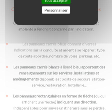
Tout accepter
Carré, rectangulaire ou flèche : informations
Personnaliser
importantes et directions
Ce type de panneau a un caractère informatif. Il est
implanté à l’endroit concerné par l’indication.
Les panneaux carrés bleus donnent diverses
indications
sur la conduite et aident à se repérer : type
de route abordée, nombre de voies, parking, etc.
Les panneaux carrés blancs à liseré bleu apportent des
renseignements sur les services, installations et
aménagements
disponibles : poste de secours, station-
service, restauration, hôtellerie...
Les panneaux rectangulaires en forme de flèche
(ou qui
affichent une flèche)
indiquent une direction
.
Indispensables pour suivre un itinéraire sans se perdre,