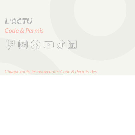
L'actu
Code & Permis
Chaque mois, les nouveautés Code & Permis, des
ressources incroyables et plein de cadeaux stylés !
E-mail :
OK
CODES ROUSSEAU
1, rue Albert Einstein
85340 Les Sables d’Olonne