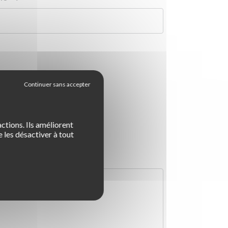
Note attribuée à l'auto-école (1: note minimum - 5: note maximum)
*
:
ctions. Ils améliorent
5
 les désactiver à tout