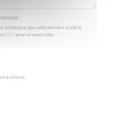
 anonyme.
-école pour que cette dernière, si elle le
nos
CGU
pour en savoir plus.
ent a minima: