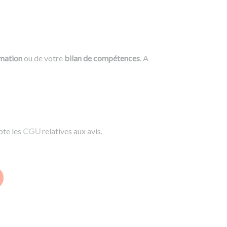
rmation
ou de votre
bilan de compétences
. A
pte les
CGU
relatives aux avis.