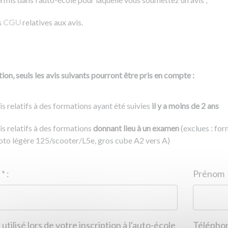
s
CGU
relatives aux avis.
ion, seuls les avis suivants pourront être pris en compte :
is relatifs à des formations ayant été suivies
il y a moins de 2 ans
is relatifs à des formations
donnant lieu à un examen
(exclues : fo
to légère 125/scooter/L5e, gros cube A2 vers A)
Nom
*
:
ID de l'auto-école
*
:
Prénom
 utilisé lors de votre inscription à l'auto-école