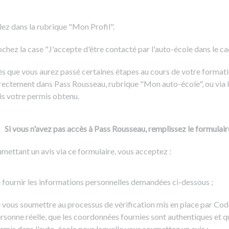
Formation CACES
Voir tous les supports
Devenir enseignant de la conduite
lez dans la rubrique "Mon Profil".
chez la case "J'accepte d'être contacté par l'auto-école dans le cadr
s que vous aurez passé certaines étapes au cours de votre formati
rectement dans Pass Rousseau, rubrique "Mon auto-école", ou via l
is votre permis obtenu.
Si vous n'avez pas accès à Pass Rousseau, remplissez le formulair
mettant un avis via ce formulaire, vous acceptez :
 fournir les informations personnelles demandées ci-dessous ;
 vous soumettre au processus de vérification mis en place par Cod
rsonne réelle, que les coordonnées fournies sont authentiques et q
rmis dans l'auto-école pour laquelle vous soumettez un avis ;