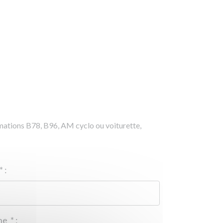
rmations B78, B96, AM cyclo ou voiturette,
*
:
Téléphone
*
: