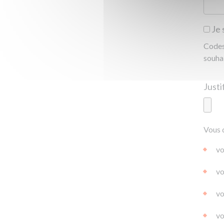
Je 
Codes 
souha
Ajoute
Vous 
|
|
0.0
vo
vo
vo
vo