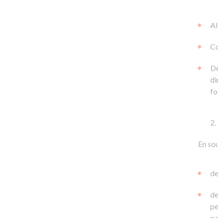
Al
Co
Dè
di
fo
En sou
de
de
pe
pe