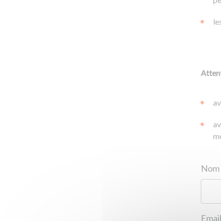
le
Attent
av
av
mo
Email