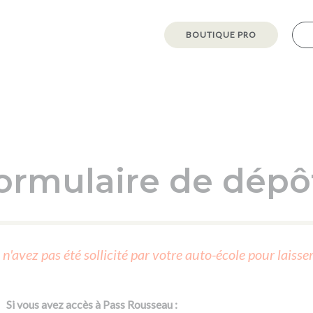
BOUTIQUE PRO
BOUTIQUE PRO
Passer l'ASSR
Code de la route
Réviser le code
Permis scooter ou voiturette
Passer le Code
Permis de conduire
ormulaire de dépôt
Permis voiture
Passer l'ETM
Du Code de la route
Permis moto
Supports d'apprentissage
De la conduite en voiture
Permis remorque
Permis poids lourd
De la conduite en cyclo
Formations pro.
Permis bateau
n'avez pas été sollicité par votre auto-école pour laisse
Formation FIMO
De la conduite à moto
Permis & handicap
Formation FCO
Ressources
De la navigation
Voir tous les permis
Si vous avez accès à Pass Rousseau :