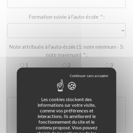
Formation suivie à l'auto-école
*
:
Note attribuée à l'auto-école (1: note minimum - 5:
note maximum)
*
:
1
2
3
4
5
Commentaire :
*
:
Les cookies stockent des
informations sur votre visite,
comme vos préférences et
interactions. Ils améliorent le
fonctionnement du site et le
contenu proposé. Vous pouvez
choisir de les activer ou de les