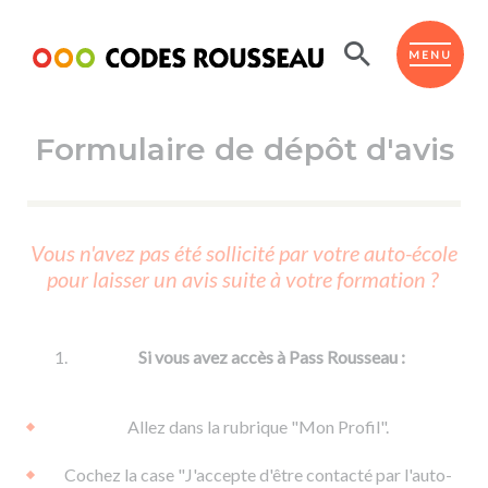
Panneau de gestion des cookies
ESPACE ÉLÈVE
MENU
Formulaire de dépôt d'avis
BOUTIQUE PRO
AUTO-ÉCOLES PARTENAIRES
Passer l'ASSR
Vous n'avez pas été sollicité par votre auto-école
Code de la route
pour laisser un avis suite à votre formation ?
Réviser le code
Permis scooter ou voiturette
Passer le Code
Permis de conduire
Permis voiture
Passer l'ETM
Si vous avez accès à Pass Rousseau :
Du Code de la route
Permis moto
Supports
De la conduite en voiture
Permis remorque
Allez dans la rubrique "Mon Profil".
d'apprentissage
De la conduite en cyclo
Permis bateau
Cochez la case "J'accepte d'être contacté par l'auto-