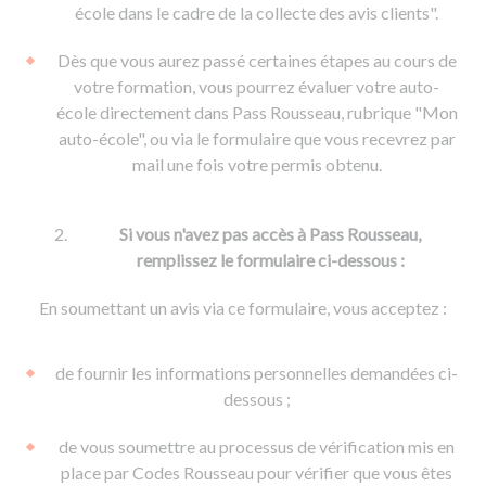
De la conduite à moto
Permis & handicap
Permis poids lourd
école dans le cadre de la collecte des avis clients".
Formations pro.
De la navigation
Voir tous les permis
Formation FIMO
Dès que vous aurez passé certaines étapes au cours de
Voir tous les supports
Formation FCO
Ressources
votre formation, vous pourrez évaluer votre auto-
école directement dans Pass Rousseau, rubrique "Mon
Formation CACES
auto-école", ou via le formulaire que vous recevrez par
Devenir enseignant de la conduite
mail une fois votre permis obtenu.
Si vous n'avez pas accès à Pass Rousseau,
remplissez le formulaire ci-dessous :
En soumettant un avis via ce formulaire, vous acceptez :
de fournir les informations personnelles demandées ci-
dessous ;
de vous soumettre au processus de vérification mis en
place par Codes Rousseau pour vérifier que vous êtes