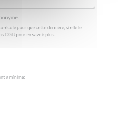
 anonyme.
-école pour que cette dernière, si elle le
nos
CGU
pour en savoir plus.
ent a minima: