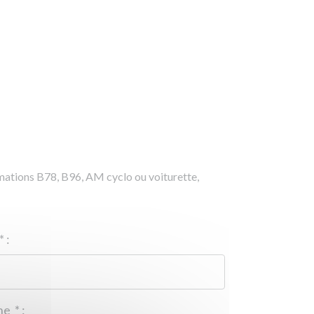
rmations B78, B96, AM cyclo ou voiturette,
*
:
Téléphone
*
: