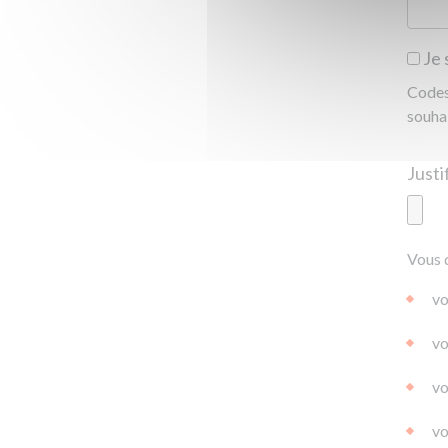
Je 
Codes 
souha
Ajoute
Vous 
|
|
0.0
vo
vo
vo
vo