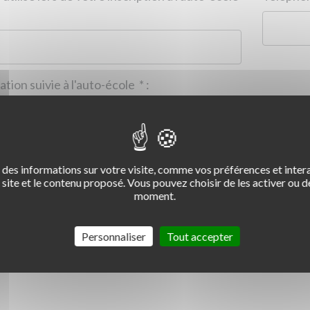
Formation suivie à l'auto-école
*
:
des informations sur votre visite, comme vos préférences et intera
2
3
4
site et le contenu proposé. Vous pouvez choisir de les activer ou de
moment.
Commentaire :
*
:
Personnaliser
Tout accepter