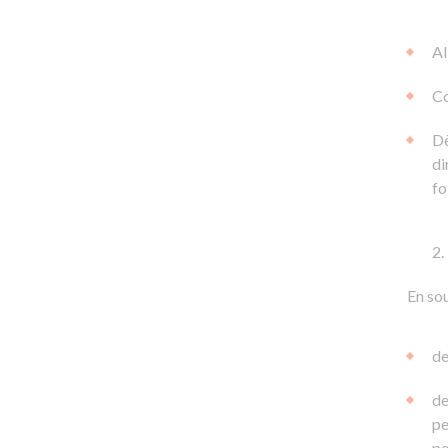
Al
Co
Dè
di
fo
En sou
de
de
pe
pe