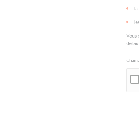
la
le
Vous 
défaut
Champs