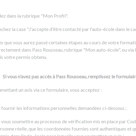
Formation CACES
Voir tous les supports
Devenir enseignant de la conduite
lez dans la rubrique "Mon Profil".
chez la case "J'accepte d'être contacté par l'auto-école dans le cadr
s que vous aurez passé certaines étapes au cours de votre formati
rectement dans Pass Rousseau, rubrique "Mon auto-école", ou via l
is votre permis obtenu.
Si vous n'avez pas accès à Pass Rousseau, remplissez le formulair
mettant un avis via ce formulaire, vous acceptez :
 fournir les informations personnelles demandées ci-dessous ;
 vous soumettre au processus de vérification mis en place par Cod
rsonne réelle, que les coordonnées fournies sont authentiques et q
rmis dans l'auto-école pour laquelle vous soumettez un avis ;