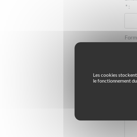
*
:
Les cookies stockent 
1
le fonctionnement du 