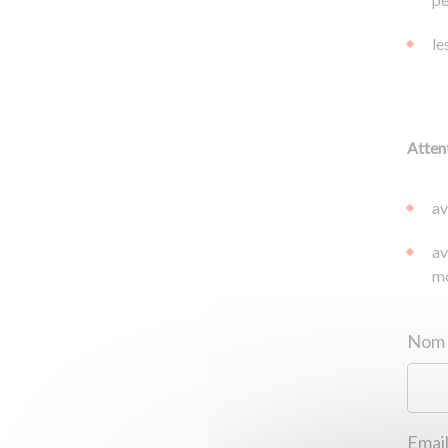
le
Attent
av
av
mo
Email