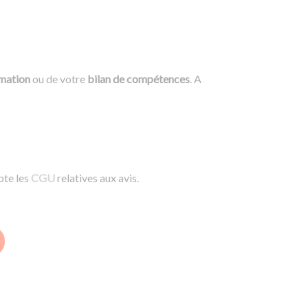
rmation
ou de votre
bilan de compétences
. A
pte les
CGU
relatives aux avis.