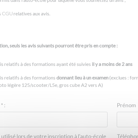
s
CGU
relatives aux avis.
ion, seuls les avis suivants pourront être pris en compte :
is relatifs à des formations ayant été suivies
il y a moins de 2 ans
is relatifs à des formations
donnant lieu à un examen
(exclues : fo
to légère 125/scooter/L5e, gros cube A2 vers A)
Nom
*
:
ID de l'auto-école
*
:
Prénom
 utilisé lors de votre inscription à l'auto-école