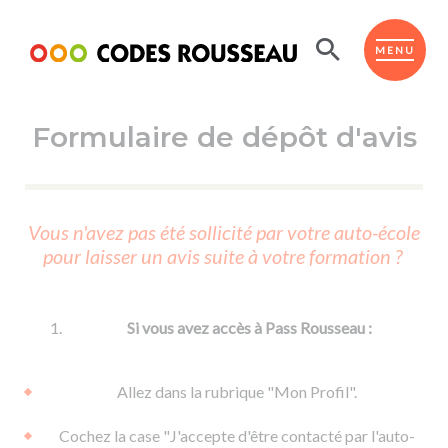
Panneau de gestion des cookies
ESPACE ÉLÈVE
MENU
Formulaire de dépôt d'avis
BOUTIQUE PRO
AUTO-ÉCOLES PARTENAIRES
Passer l'ASSR
Vous n'avez pas été sollicité par votre auto-école
Code de la route
pour laisser un avis suite à votre formation ?
Réviser le code
Permis scooter ou voiturette
Passer le Code
Permis de conduire
Permis voiture
Passer l'ETM
Si vous avez accès à Pass Rousseau :
Du Code de la route
Permis moto
Supports
De la conduite en voiture
Permis remorque
Allez dans la rubrique "Mon Profil".
d'apprentissage
De la conduite en cyclo
Permis bateau
Cochez la case "J'accepte d'être contacté par l'auto-