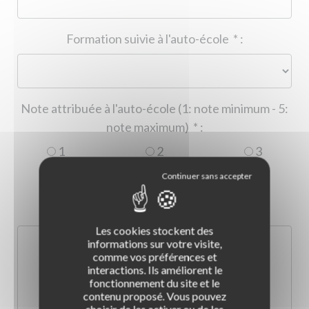
Formation suivie à l'auto-école
*
:
Note attribuée à l'auto-école (1: note minimum - 5:
note maximum)
*
:
1
2
3
4
5
Commentaire :
*
:
Les cookies stockent des
informations sur votre visite,
comme vos préférences et
interactions. Ils améliorent le
fonctionnement du site et le
contenu proposé. Vous pouvez
choisir de les activer ou de les