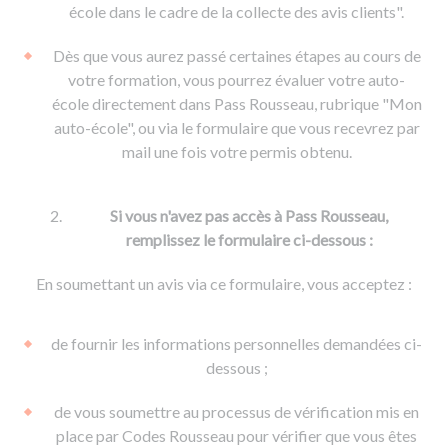
De la conduite à moto
Permis & handicap
Permis poids lourd
école dans le cadre de la collecte des avis clients".
Formations pro.
De la navigation
Voir tous les permis
Formation FIMO
Dès que vous aurez passé certaines étapes au cours de
Voir tous les supports
Formation FCO
Ressources
votre formation, vous pourrez évaluer votre auto-
école directement dans Pass Rousseau, rubrique "Mon
Formation CACES
auto-école", ou via le formulaire que vous recevrez par
Devenir enseignant de la conduite
mail une fois votre permis obtenu.
Si vous n'avez pas accès à Pass Rousseau,
remplissez le formulaire ci-dessous :
En soumettant un avis via ce formulaire, vous acceptez :
de fournir les informations personnelles demandées ci-
dessous ;
de vous soumettre au processus de vérification mis en
place par Codes Rousseau pour vérifier que vous êtes