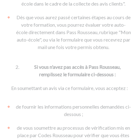
De la conduite à moto
Permis & handicap
Permis poids lourd
école dans le cadre de la collecte des avis clients".
Formations pro.
De la navigation
Voir tous les permis
Formation FIMO
Dès que vous aurez passé certaines étapes au cours de
Voir tous les supports
Formation FCO
Ressources
votre formation, vous pourrez évaluer votre auto-
école directement dans Pass Rousseau, rubrique "Mon
Formation CACES
auto-école", ou via le formulaire que vous recevrez par
Devenir enseignant de la conduite
mail une fois votre permis obtenu.
Si vous n'avez pas accès à Pass Rousseau,
remplissez le formulaire ci-dessous :
En soumettant un avis via ce formulaire, vous acceptez :
de fournir les informations personnelles demandées ci-
dessous ;
de vous soumettre au processus de vérification mis en
place par Codes Rousseau pour vérifier que vous êtes