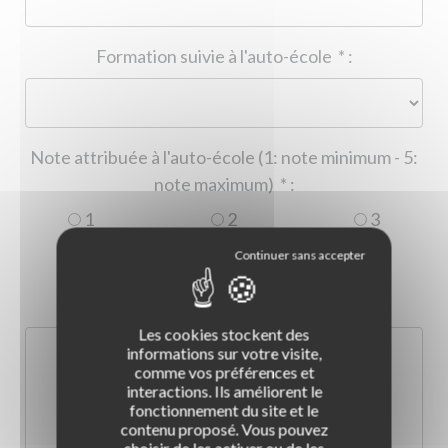
Formation suivie à l'auto-école
*
:
Note attribuée à l'auto-école (1: note minimum - 5:
note maximum)
*
:
1
2
3
4
5
Commentaire :
*
:
Les cookies stockent des
informations sur votre visite,
comme vos préférences et
interactions. Ils améliorent le
fonctionnement du site et le
contenu proposé. Vous pouvez
choisir de les activer ou de les