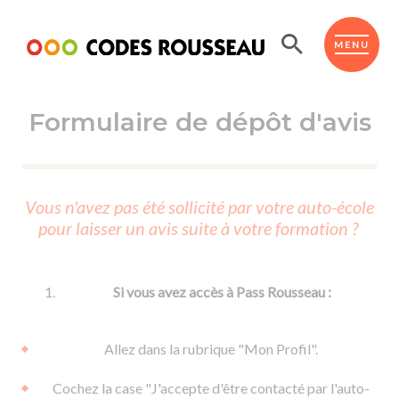
Panneau de gestion des cookies
ESPACE ÉLÈVE
MENU
Formulaire de dépôt d'avis
BOUTIQUE PRO
AUTO-ÉCOLES PARTENAIRES
Passer l'ASSR
Vous n'avez pas été sollicité par votre auto-école
Code de la route
pour laisser un avis suite à votre formation ?
Réviser le code
Permis scooter ou voiturette
Passer le Code
Permis de conduire
Permis voiture
Passer l'ETM
Si vous avez accès à Pass Rousseau :
Du Code de la route
Permis moto
Supports
De la conduite en voiture
Permis remorque
Allez dans la rubrique "Mon Profil".
d'apprentissage
De la conduite en cyclo
Permis bateau
Cochez la case "J'accepte d'être contacté par l'auto-