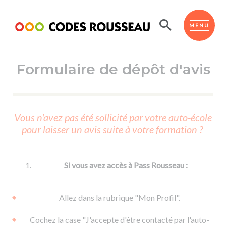
Panneau de gestion des cookies
ESPACE ÉLÈVE
MENU
Formulaire de dépôt d'avis
BOUTIQUE PRO
AUTO-ÉCOLES PARTENAIRES
Passer l'ASSR
Vous n'avez pas été sollicité par votre auto-école
Code de la route
pour laisser un avis suite à votre formation ?
Réviser le code
Permis scooter ou voiturette
Passer le Code
Permis de conduire
Permis voiture
Passer l'ETM
Si vous avez accès à Pass Rousseau :
Du Code de la route
Permis moto
Supports
De la conduite en voiture
Permis remorque
Allez dans la rubrique "Mon Profil".
d'apprentissage
De la conduite en cyclo
Permis bateau
Cochez la case "J'accepte d'être contacté par l'auto-