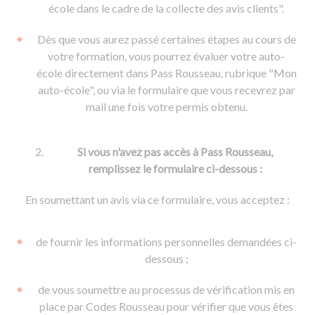
De la conduite à moto
Permis & handicap
Permis poids lourd
école dans le cadre de la collecte des avis clients".
Formations pro.
De la navigation
Voir tous les permis
Formation FIMO
Dès que vous aurez passé certaines étapes au cours de
Voir tous les supports
Formation FCO
Ressources
votre formation, vous pourrez évaluer votre auto-
école directement dans Pass Rousseau, rubrique "Mon
Formation CACES
auto-école", ou via le formulaire que vous recevrez par
Devenir enseignant de la conduite
mail une fois votre permis obtenu.
Si vous n'avez pas accès à Pass Rousseau,
remplissez le formulaire ci-dessous :
En soumettant un avis via ce formulaire, vous acceptez :
de fournir les informations personnelles demandées ci-
dessous ;
de vous soumettre au processus de vérification mis en
place par Codes Rousseau pour vérifier que vous êtes