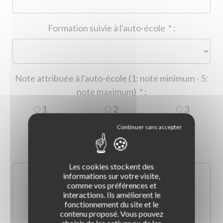
Formation suivie à l'auto-école
*
:
Note attribuée à l'auto-école (1: note minimum - 5:
note maximum)
*
:
1
2
3
4
5
Commentaire :
*
:
Les cookies stockent des
informations sur votre visite,
comme vos préférences et
interactions. Ils améliorent le
fonctionnement du site et le
contenu proposé. Vous pouvez
choisir de les activer ou de les