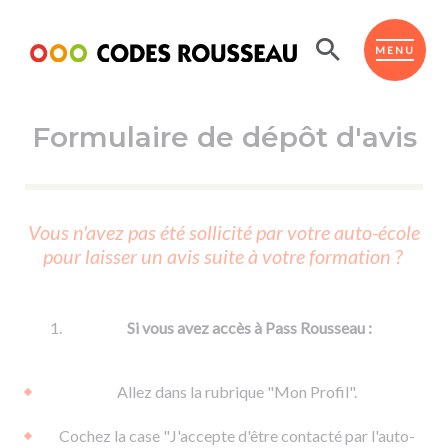
Panneau de gestion des cookies
ESPACE ÉLÈVE
MENU
Formulaire de dépôt d'avis
BOUTIQUE PRO
AUTO-ÉCOLES PARTENAIRES
Passer l'ASSR
Vous n'avez pas été sollicité par votre auto-école
Code de la route
pour laisser un avis suite à votre formation ?
Réviser le code
Permis scooter ou voiturette
Passer le Code
Permis de conduire
Permis voiture
Passer l'ETM
Si vous avez accès à Pass Rousseau :
Du Code de la route
Permis moto
Supports
De la conduite en voiture
Permis remorque
Allez dans la rubrique "Mon Profil".
d'apprentissage
De la conduite en cyclo
Permis bateau
Cochez la case "J'accepte d'être contacté par l'auto-