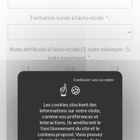
Formation suivie à l'auto-école
*
:
Note attribuée à l'auto-école (1: note minimum - 5:
note maximum)
*
:
1
2
3
4
5
Commentaire :
*
:
Les cookies stockent des
informations sur votre visite,
comme vos préférences et
interactions. Ils améliorent le
fonctionnement du site et le
contenu proposé. Vous pouvez
choisir de les activer ou de les