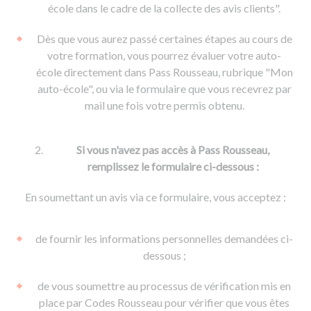
De la conduite à moto
Permis & handicap
Permis poids lourd
école dans le cadre de la collecte des avis clients".
Formations pro.
De la navigation
Voir tous les permis
Formation FIMO
Dès que vous aurez passé certaines étapes au cours de
Voir tous les supports
Formation FCO
Ressources
votre formation, vous pourrez évaluer votre auto-
école directement dans Pass Rousseau, rubrique "Mon
Formation CACES
auto-école", ou via le formulaire que vous recevrez par
Devenir enseignant de la conduite
mail une fois votre permis obtenu.
Si vous n'avez pas accès à Pass Rousseau,
remplissez le formulaire ci-dessous :
En soumettant un avis via ce formulaire, vous acceptez :
de fournir les informations personnelles demandées ci-
dessous ;
de vous soumettre au processus de vérification mis en
place par Codes Rousseau pour vérifier que vous êtes