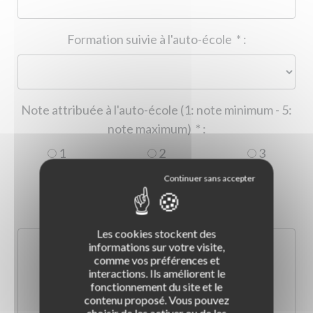
Formation suivie à l'auto-école
*
:
Note attribuée à l'auto-école (1: note minimum - 5:
note maximum)
*
:
1
2
3
4
5
Commentaire :
*
:
Les cookies stockent des
informations sur votre visite,
comme vos préférences et
interactions. Ils améliorent le
fonctionnement du site et le
contenu proposé. Vous pouvez
choisir de les activer ou de les