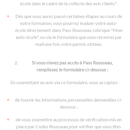
De la conduite à moto
Permis & handicap
Permis poids lourd
école dans le cadre de la collecte des avis clients".
Formations pro.
De la navigation
Voir tous les permis
Formation FIMO
Dès que vous aurez passé certaines étapes au cours de
Voir tous les supports
Formation FCO
Ressources
votre formation, vous pourrez évaluer votre auto-
école directement dans Pass Rousseau, rubrique "Mon
Formation CACES
auto-école", ou via le formulaire que vous recevrez par
Devenir enseignant de la conduite
mail une fois votre permis obtenu.
Si vous n'avez pas accès à Pass Rousseau,
remplissez le formulaire ci-dessous :
En soumettant un avis via ce formulaire, vous acceptez :
de fournir les informations personnelles demandées ci-
dessous ;
de vous soumettre au processus de vérification mis en
place par Codes Rousseau pour vérifier que vous êtes