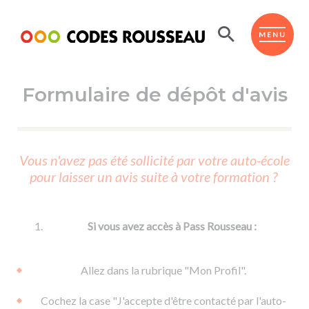
Panneau de gestion des cookies
ESPACE ÉLÈVE
MENU
Formulaire de dépôt d'avis
BOUTIQUE PRO
AUTO-ÉCOLES PARTENAIRES
Passer l'ASSR
Vous n'avez pas été sollicité par votre auto-école
Code de la route
pour laisser un avis suite à votre formation ?
Réviser le code
Permis scooter ou voiturette
Passer le Code
Permis de conduire
Permis voiture
Passer l'ETM
Si vous avez accès à Pass Rousseau :
Du Code de la route
Permis moto
Supports
De la conduite en voiture
Permis remorque
Allez dans la rubrique "Mon Profil".
d'apprentissage
De la conduite en cyclo
Permis bateau
Cochez la case "J'accepte d'être contacté par l'auto-