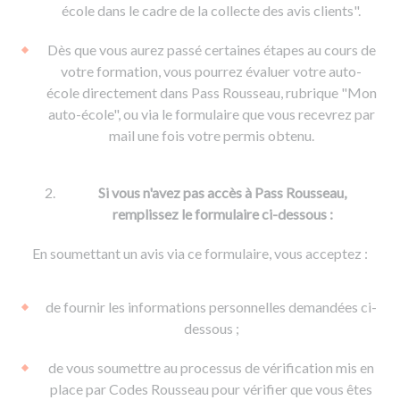
De la conduite à moto
Permis & handicap
Permis poids lourd
école dans le cadre de la collecte des avis clients".
Formations pro.
De la navigation
Voir tous les permis
Formation FIMO
Dès que vous aurez passé certaines étapes au cours de
Voir tous les supports
Formation FCO
Ressources
votre formation, vous pourrez évaluer votre auto-
école directement dans Pass Rousseau, rubrique "Mon
Formation CACES
auto-école", ou via le formulaire que vous recevrez par
Devenir enseignant de la conduite
mail une fois votre permis obtenu.
Si vous n'avez pas accès à Pass Rousseau,
remplissez le formulaire ci-dessous :
En soumettant un avis via ce formulaire, vous acceptez :
de fournir les informations personnelles demandées ci-
dessous ;
de vous soumettre au processus de vérification mis en
place par Codes Rousseau pour vérifier que vous êtes