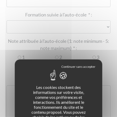
Formation suivie à l'auto-école
*
:
Note attribuée à l'auto-école (1: note minimum - 5:
note maximum)
*
:
1
2
3
4
5
Commentaire :
*
:
Les cookies stockent des
informations sur votre visite,
comme vos préférences et
interactions. Ils améliorent le
fonctionnement du site et le
contenu proposé. Vous pouvez
choisir de les activer ou de les