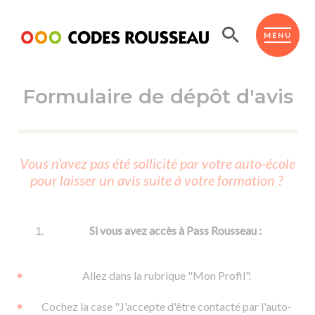
Panneau de gestion des cookies
ESPACE ÉLÈVE
MENU
Formulaire de dépôt d'avis
BOUTIQUE PRO
AUTO-ÉCOLES PARTENAIRES
Passer l'ASSR
Vous n'avez pas été sollicité par votre auto-école
Code de la route
pour laisser un avis suite à votre formation ?
Réviser le code
Permis scooter ou voiturette
Passer le Code
Permis de conduire
Permis voiture
Passer l'ETM
Si vous avez accès à Pass Rousseau :
Du Code de la route
Permis moto
Supports
De la conduite en voiture
Permis remorque
Allez dans la rubrique "Mon Profil".
d'apprentissage
De la conduite en cyclo
Permis bateau
Cochez la case "J'accepte d'être contacté par l'auto-