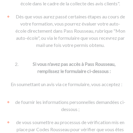
De la conduite à moto
Permis & handicap
Permis poids lourd
école dans le cadre de la collecte des avis clients".
Formations pro.
De la navigation
Voir tous les permis
Formation FIMO
Dès que vous aurez passé certaines étapes au cours de
Voir tous les supports
Formation FCO
Ressources
votre formation, vous pourrez évaluer votre auto-
école directement dans Pass Rousseau, rubrique "Mon
Formation CACES
auto-école", ou via le formulaire que vous recevrez par
Devenir enseignant de la conduite
mail une fois votre permis obtenu.
Si vous n'avez pas accès à Pass Rousseau,
remplissez le formulaire ci-dessous :
En soumettant un avis via ce formulaire, vous acceptez :
de fournir les informations personnelles demandées ci-
dessous ;
de vous soumettre au processus de vérification mis en
place par Codes Rousseau pour vérifier que vous êtes