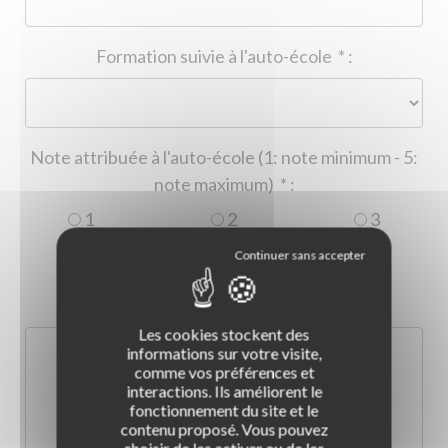
Formation suivie à l'auto-école
*
:
Note attribuée à l'auto-école (1: note minimum - 5:
note maximum)
*
:
1
2
3
4
5
Commentaire :
*
:
Les cookies stockent des
informations sur votre visite,
comme vos préférences et
interactions. Ils améliorent le
fonctionnement du site et le
contenu proposé. Vous pouvez
choisir de les activer ou de les