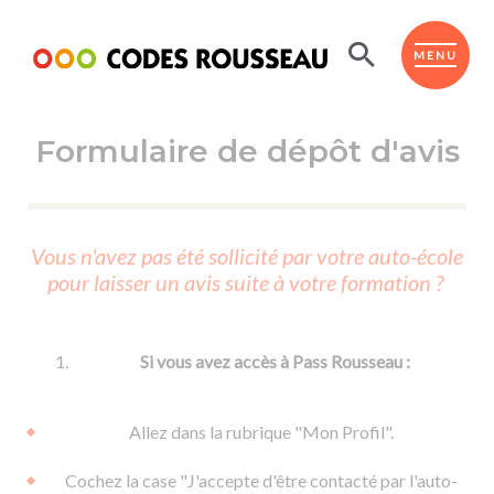
Panneau de gestion des cookies
ESPACE ÉLÈVE
MENU
Formulaire de dépôt d'avis
BOUTIQUE PRO
AUTO-ÉCOLES PARTENAIRES
Passer l'ASSR
Vous n'avez pas été sollicité par votre auto-école
Code de la route
pour laisser un avis suite à votre formation ?
Réviser le code
Permis scooter ou voiturette
Passer le Code
Permis de conduire
Permis voiture
Passer l'ETM
Si vous avez accès à Pass Rousseau :
Du Code de la route
Permis moto
Supports
De la conduite en voiture
Permis remorque
Allez dans la rubrique "Mon Profil".
d'apprentissage
De la conduite en cyclo
Permis bateau
Cochez la case "J'accepte d'être contacté par l'auto-