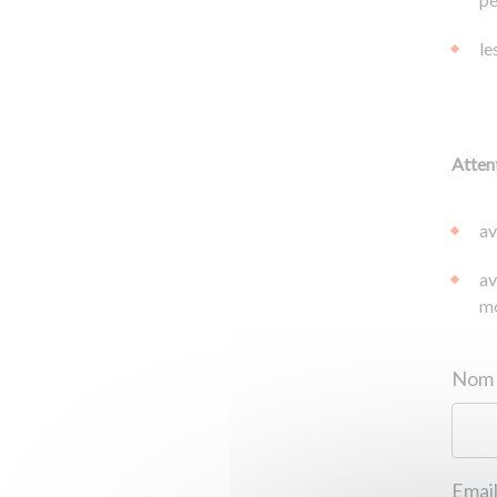
le
Attent
av
av
mo
Email