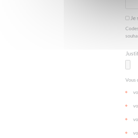
Je 
Codes 
souha
Ajoute
Vous 
|
|
0.0
vo
vo
vo
vo