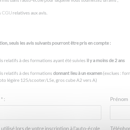
s
CGU
relatives aux avis.
ion, seuls les avis suivants pourront être pris en compte :
is relatifs à des formations ayant été suivies
il y a moins de 2 ans
is relatifs à des formations
donnant lieu à un examen
(exclues : fo
to légère 125/scooter/L5e, gros cube A2 vers A)
Nom
*
:
ID de l'auto-école
*
:
Prénom
 utilisé lors de votre inscription à l'auto-école