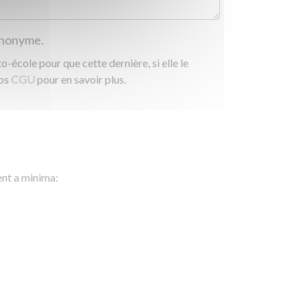
 anonyme.
-école pour que cette dernière, si elle le
nos
CGU
pour en savoir plus.
ent a minima: