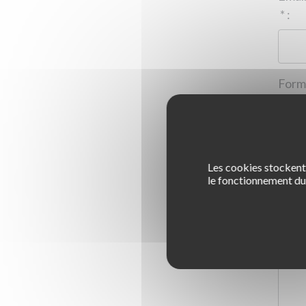
*
:
Les cookies stockent 
1
le fonctionnement du 