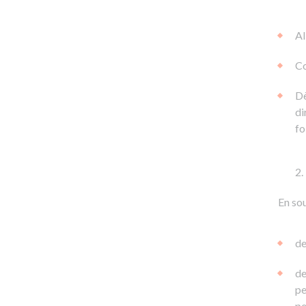
Al
Co
Dè
di
fo
En sou
de
de
pe
pe