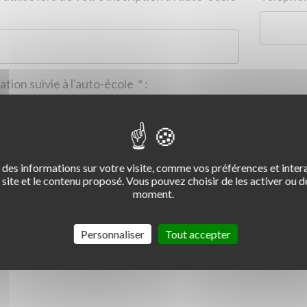
Formation suivie à l'auto-école
*
:
des informations sur votre visite, comme vos préférences et intera
2
3
4
site et le contenu proposé. Vous pouvez choisir de les activer ou de
moment.
Commentaire :
*
:
Personnaliser
Tout accepter