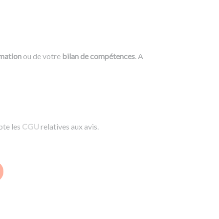
rmation
ou de votre
bilan de compétences
. A
pte les
CGU
relatives aux avis.