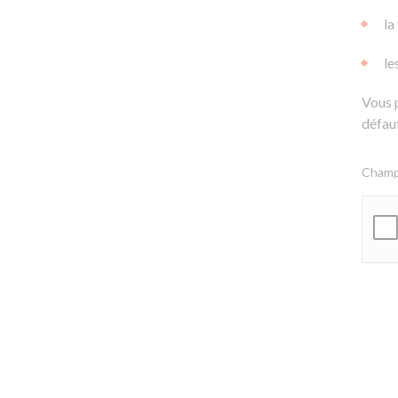
la
le
Vous 
défaut
Champs