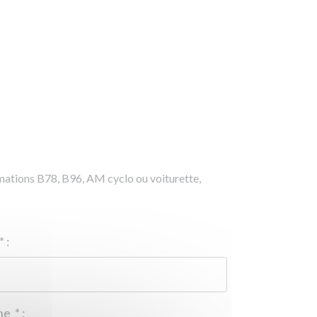
rmations B78, B96, AM cyclo ou voiturette,
*
:
Téléphone
*
: