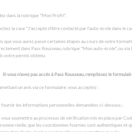
Formation CACES
Voir tous les supports
Devenir enseignant de la conduite
lez dans la rubrique "Mon Profil".
chez la case "J'accepte d'être contacté par l'auto-école dans le cadr
s que vous aurez passé certaines étapes au cours de votre formati
rectement dans Pass Rousseau, rubrique "Mon auto-école", ou via l
is votre permis obtenu.
Si vous n'avez pas accès à Pass Rousseau, remplissez le formulair
mettant un avis via ce formulaire, vous acceptez :
 fournir les informations personnelles demandées ci-dessous ;
 vous soumettre au processus de vérification mis en place par Cod
rsonne réelle, que les coordonnées fournies sont authentiques et q
rmis dans l'auto-école pour laquelle vous soumettez un avis ;