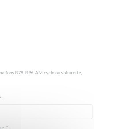
rmations B78, B96, AM cyclo ou voiturette,
*
:
Téléphone
*
: