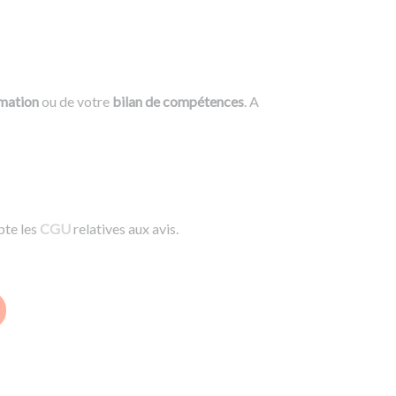
rmation
ou de votre
bilan de compétences
. A
pte les
CGU
relatives aux avis.