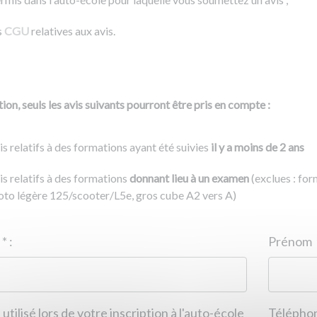
s
CGU
relatives aux avis.
ion, seuls les avis suivants pourront être pris en compte :
is relatifs à des formations ayant été suivies
il y a moins de 2 ans
is relatifs à des formations
donnant lieu à un examen
(exclues : fo
to légère 125/scooter/L5e, gros cube A2 vers A)
Nom
*
:
ID de l'auto-école
*
:
Prénom
 utilisé lors de votre inscription à l'auto-école