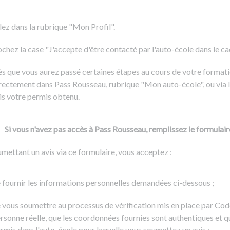
Formation CACES
Voir tous les supports
Devenir enseignant de la conduite
lez dans la rubrique "Mon Profil".
chez la case "J'accepte d'être contacté par l'auto-école dans le cadr
s que vous aurez passé certaines étapes au cours de votre formati
rectement dans Pass Rousseau, rubrique "Mon auto-école", ou via l
is votre permis obtenu.
Si vous n'avez pas accès à Pass Rousseau, remplissez le formulair
mettant un avis via ce formulaire, vous acceptez :
 fournir les informations personnelles demandées ci-dessous ;
 vous soumettre au processus de vérification mis en place par Cod
rsonne réelle, que les coordonnées fournies sont authentiques et q
rmis dans l'auto-école pour laquelle vous soumettez un avis ;