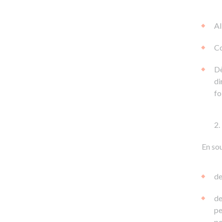
Al
Co
Dè
di
fo
En sou
de
de
pe
pe