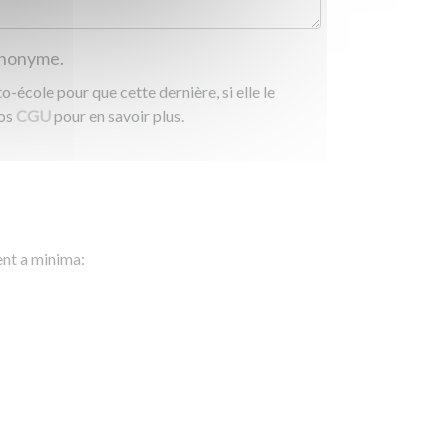
 anonyme.
-école pour que cette dernière, si elle le
nos
CGU
pour en savoir plus.
ent a minima: