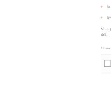
la
le
Vous 
défaut
Champs