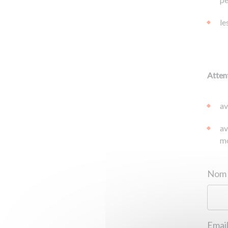
le
Attent
av
av
mo
Email