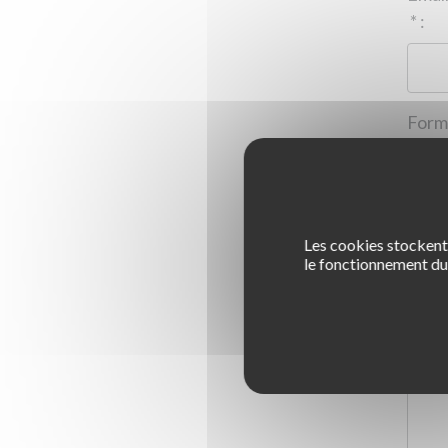
*
:
Les cookies stockent 
1
le fonctionnement du 