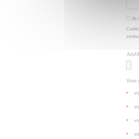
Je 
Codes 
souha
Ajoute
Vous 
|
|
0.0
vo
vo
vo
vo