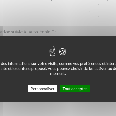
Formation suivie à l'auto-école
*
:
des informations sur votre visite, comme vos préférences et intera
2
3
4
site et le contenu proposé. Vous pouvez choisir de les activer ou de
moment.
Commentaire :
*
:
Personnaliser
Tout accepter