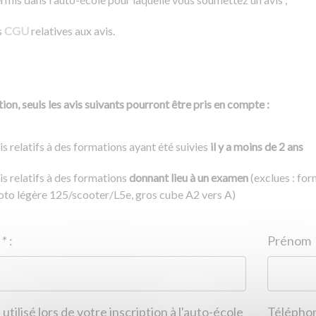
s
CGU
relatives aux avis.
ion, seuls les avis suivants pourront être pris en compte :
is relatifs à des formations ayant été suivies
il y a moins de 2 ans
is relatifs à des formations
donnant lieu à un examen
(exclues : fo
to légère 125/scooter/L5e, gros cube A2 vers A)
Nom
*
:
ID de l'auto-école
*
:
Prénom
 utilisé lors de votre inscription à l'auto-école