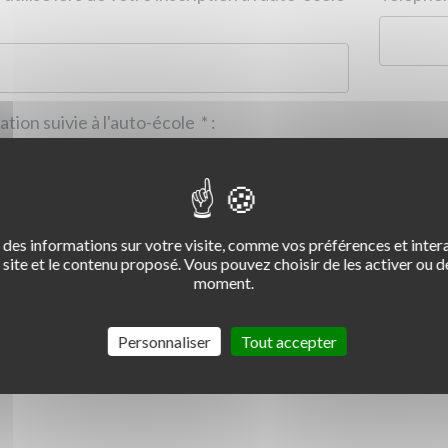
Formation suivie à l'auto-école
*
:
des informations sur votre visite, comme vos préférences et intera
2
3
4
site et le contenu proposé. Vous pouvez choisir de les activer ou de
moment.
Commentaire :
*
:
Personnaliser
Tout accepter