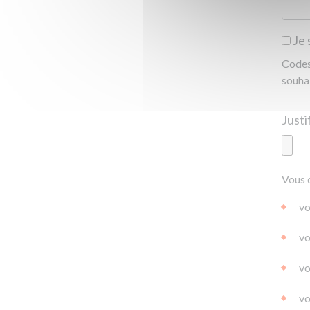
Je 
Codes 
souha
Ajoute
Vous 
|
|
0.0
vo
vo
vo
vo