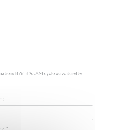
rmations B78, B96, AM cyclo ou voiturette,
*
:
Téléphone
*
: