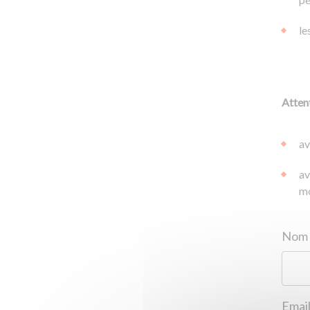
le
Attent
av
av
mo
Email