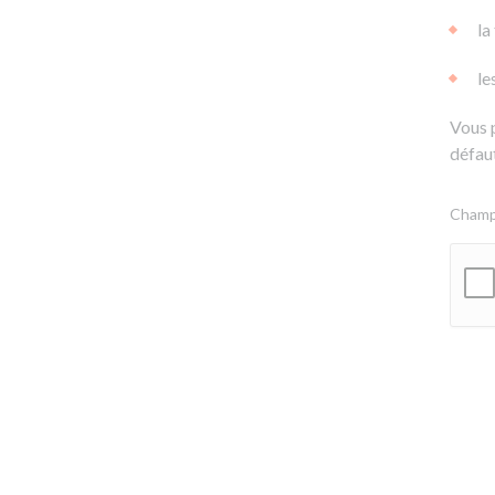
la
le
Vous 
défaut
Champs