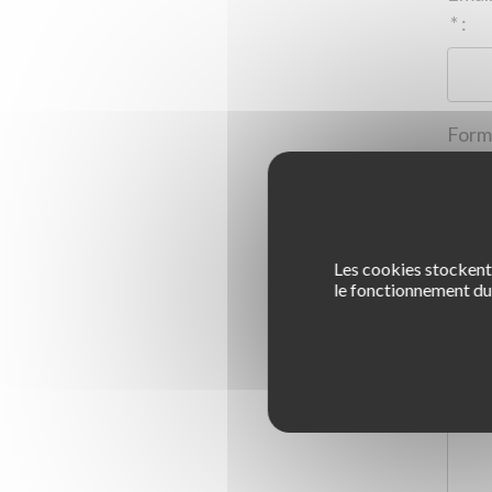
*
:
Les cookies stockent 
1
le fonctionnement du 