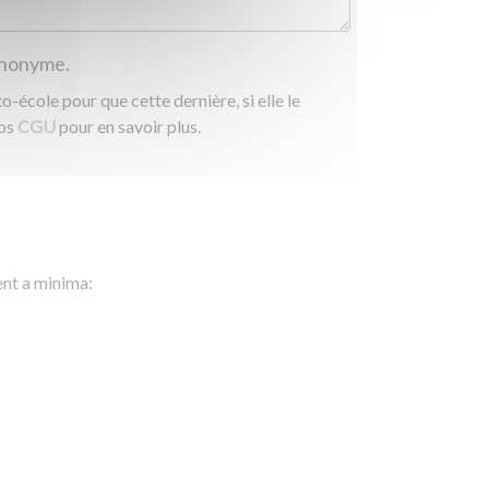
 anonyme.
-école pour que cette dernière, si elle le
nos
CGU
pour en savoir plus.
ent a minima: