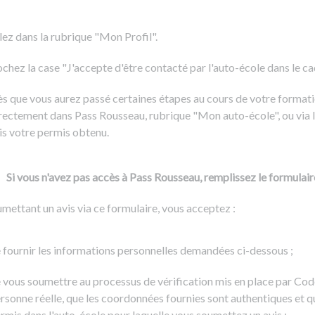
Formation CACES
Voir tous les supports
Devenir enseignant de la conduite
lez dans la rubrique "Mon Profil".
chez la case "J'accepte d'être contacté par l'auto-école dans le cadr
s que vous aurez passé certaines étapes au cours de votre formati
rectement dans Pass Rousseau, rubrique "Mon auto-école", ou via l
is votre permis obtenu.
Si vous n'avez pas accès à Pass Rousseau, remplissez le formulair
mettant un avis via ce formulaire, vous acceptez :
 fournir les informations personnelles demandées ci-dessous ;
 vous soumettre au processus de vérification mis en place par Cod
rsonne réelle, que les coordonnées fournies sont authentiques et q
rmis dans l'auto-école pour laquelle vous soumettez un avis ;