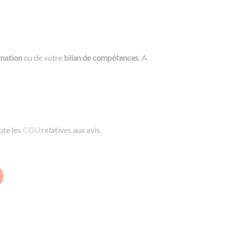
rmation
ou de votre
bilan de compétences
. A
pte les
CGU
relatives aux avis.