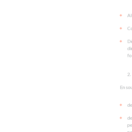
Al
Co
Dè
di
fo
En sou
de
de
pe
pe