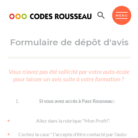
Panneau de gestion des cookies
ESPACE ÉLÈVE
MENU
Formulaire de dépôt d'avis
BOUTIQUE PRO
AUTO-ÉCOLES PARTENAIRES
Passer l'ASSR
Vous n'avez pas été sollicité par votre auto-école
Code de la route
pour laisser un avis suite à votre formation ?
Réviser le code
Permis scooter ou voiturette
Passer le Code
Permis de conduire
Permis voiture
Passer l'ETM
Si vous avez accès à Pass Rousseau :
Du Code de la route
Permis moto
Supports
De la conduite en voiture
Permis remorque
Allez dans la rubrique "Mon Profil".
d'apprentissage
De la conduite en cyclo
Permis bateau
Cochez la case "J'accepte d'être contacté par l'auto-