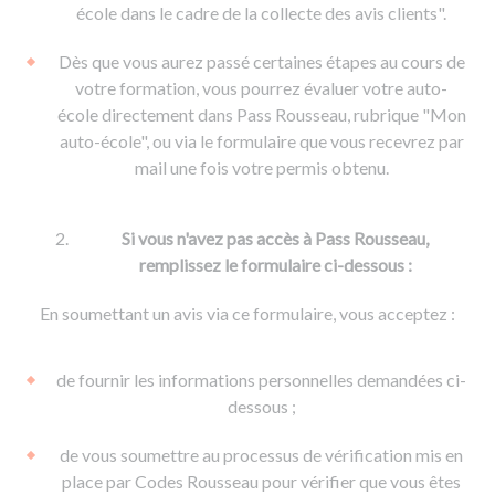
De la conduite à moto
Permis & handicap
Permis poids lourd
école dans le cadre de la collecte des avis clients".
Formations pro.
De la navigation
Voir tous les permis
Formation FIMO
Dès que vous aurez passé certaines étapes au cours de
Voir tous les supports
Formation FCO
Ressources
votre formation, vous pourrez évaluer votre auto-
école directement dans Pass Rousseau, rubrique "Mon
Formation CACES
auto-école", ou via le formulaire que vous recevrez par
Devenir enseignant de la conduite
mail une fois votre permis obtenu.
Si vous n'avez pas accès à Pass Rousseau,
remplissez le formulaire ci-dessous :
En soumettant un avis via ce formulaire, vous acceptez :
de fournir les informations personnelles demandées ci-
dessous ;
de vous soumettre au processus de vérification mis en
place par Codes Rousseau pour vérifier que vous êtes