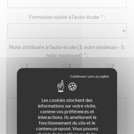
Formation suivie à l'auto-école
*
:
Note attribuée à l'auto-école (1: note minimum - 5:
note maximum)
*
:
1
2
3
4
5
Commentaire :
*
:
Les cookies stockent des
informations sur votre visite,
comme vos préférences et
interactions. Ils améliorent le
fonctionnement du site et le
contenu proposé. Vous pouvez
choisir de les activer ou de les