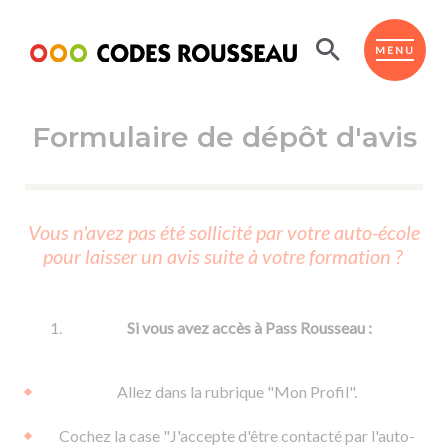
Panneau de gestion des cookies
ESPACE ÉLÈVE
MENU
Formulaire de dépôt d'avis
BOUTIQUE PRO
AUTO-ÉCOLES PARTENAIRES
Passer l'ASSR
Vous n'avez pas été sollicité par votre auto-école
Code de la route
pour laisser un avis suite à votre formation ?
Réviser le code
Permis scooter ou voiturette
Passer le Code
Permis de conduire
Permis voiture
Passer l'ETM
Si vous avez accès à Pass Rousseau :
Du Code de la route
Permis moto
Supports
De la conduite en voiture
Permis remorque
Allez dans la rubrique "Mon Profil".
d'apprentissage
De la conduite en cyclo
Permis bateau
Cochez la case "J'accepte d'être contacté par l'auto-