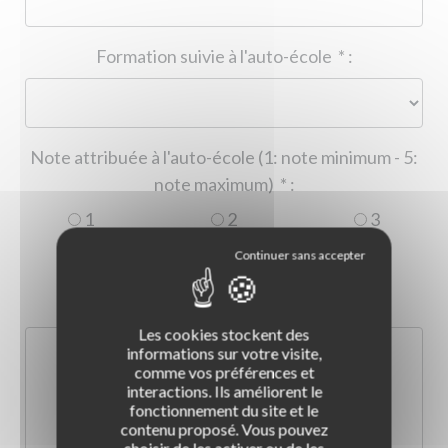
Formation suivie à l'auto-école
*
:
Note attribuée à l'auto-école (1: note minimum - 5:
note maximum)
*
:
1
2
3
4
5
Commentaire :
*
:
Les cookies stockent des
informations sur votre visite,
comme vos préférences et
interactions. Ils améliorent le
fonctionnement du site et le
contenu proposé. Vous pouvez
choisir de les activer ou de les