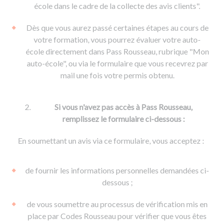
De la conduite à moto
Permis & handicap
Permis poids lourd
école dans le cadre de la collecte des avis clients".
Formations pro.
De la navigation
Voir tous les permis
Formation FIMO
Dès que vous aurez passé certaines étapes au cours de
Voir tous les supports
Formation FCO
Ressources
votre formation, vous pourrez évaluer votre auto-
école directement dans Pass Rousseau, rubrique "Mon
Formation CACES
auto-école", ou via le formulaire que vous recevrez par
Devenir enseignant de la conduite
mail une fois votre permis obtenu.
Si vous n'avez pas accès à Pass Rousseau,
remplissez le formulaire ci-dessous :
En soumettant un avis via ce formulaire, vous acceptez :
de fournir les informations personnelles demandées ci-
dessous ;
de vous soumettre au processus de vérification mis en
place par Codes Rousseau pour vérifier que vous êtes