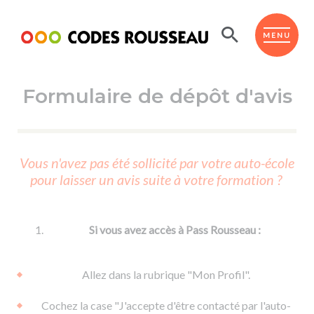
Panneau de gestion des cookies
ESPACE ÉLÈVE
MENU
Formulaire de dépôt d'avis
BOUTIQUE PRO
AUTO-ÉCOLES PARTENAIRES
Passer l'ASSR
Vous n'avez pas été sollicité par votre auto-école
Code de la route
pour laisser un avis suite à votre formation ?
Réviser le code
Permis scooter ou voiturette
Passer le Code
Permis de conduire
Permis voiture
Passer l'ETM
Si vous avez accès à Pass Rousseau :
Du Code de la route
Permis moto
Supports
De la conduite en voiture
Permis remorque
Allez dans la rubrique "Mon Profil".
d'apprentissage
De la conduite en cyclo
Permis bateau
Cochez la case "J'accepte d'être contacté par l'auto-