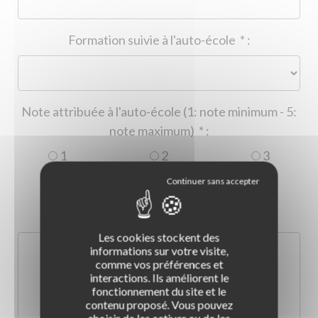
Formation suivie à l'auto-école
*
:
Note attribuée à l'auto-école (1: note minimum - 5:
note maximum)
*
:
1
2
3
4
5
Commentaire :
*
:
Les cookies stockent des
informations sur votre visite,
comme vos préférences et
interactions. Ils améliorent le
fonctionnement du site et le
contenu proposé. Vous pouvez
choisir de les activer ou de les