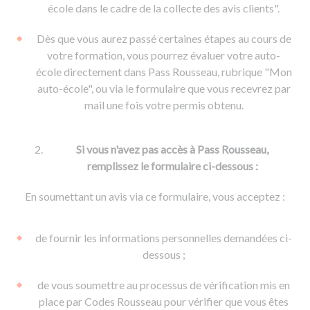
De la conduite à moto
Permis & handicap
Permis poids lourd
école dans le cadre de la collecte des avis clients".
Formations pro.
De la navigation
Voir tous les permis
Formation FIMO
Dès que vous aurez passé certaines étapes au cours de
Voir tous les supports
Formation FCO
Ressources
votre formation, vous pourrez évaluer votre auto-
école directement dans Pass Rousseau, rubrique "Mon
Formation CACES
auto-école", ou via le formulaire que vous recevrez par
Devenir enseignant de la conduite
mail une fois votre permis obtenu.
Si vous n'avez pas accès à Pass Rousseau,
remplissez le formulaire ci-dessous :
En soumettant un avis via ce formulaire, vous acceptez :
de fournir les informations personnelles demandées ci-
dessous ;
de vous soumettre au processus de vérification mis en
place par Codes Rousseau pour vérifier que vous êtes