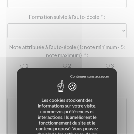
Formation suivie à l'auto-école
*
:
Note attribuée à l'auto-école (1: note minimum - 5:
note maximum)
*
:
1
2
3
4
5
Commentaire :
*
:
Les cookies stockent des
informations sur votre visite,
comme vos préférences et
interactions. Ils améliorent le
fonctionnement du site et le
contenu proposé. Vous pouvez
choisir de les activer ou de les