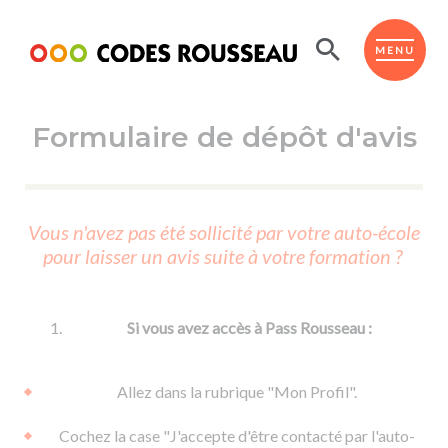
Panneau de gestion des cookies
ESPACE ÉLÈVE
MENU
Formulaire de dépôt d'avis
BOUTIQUE PRO
AUTO-ÉCOLES PARTENAIRES
Passer l'ASSR
Vous n'avez pas été sollicité par votre auto-école
Code de la route
pour laisser un avis suite à votre formation ?
Réviser le code
Permis scooter ou voiturette
Passer le Code
Permis de conduire
Permis voiture
Passer l'ETM
Si vous avez accès à Pass Rousseau :
Du Code de la route
Permis moto
Supports
De la conduite en voiture
Permis remorque
Allez dans la rubrique "Mon Profil".
d'apprentissage
De la conduite en cyclo
Permis bateau
Cochez la case "J'accepte d'être contacté par l'auto-