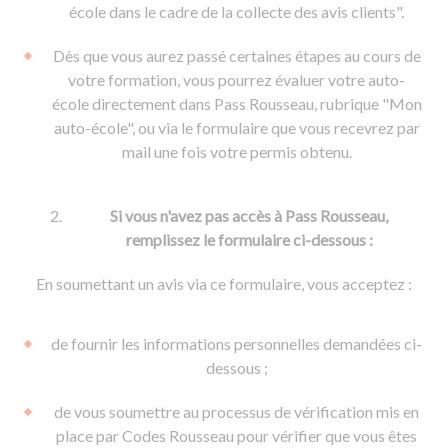
De la conduite à moto
Permis & handicap
Permis poids lourd
école dans le cadre de la collecte des avis clients".
Formations pro.
De la navigation
Voir tous les permis
Formation FIMO
Dès que vous aurez passé certaines étapes au cours de
Voir tous les supports
Formation FCO
Ressources
votre formation, vous pourrez évaluer votre auto-
école directement dans Pass Rousseau, rubrique "Mon
Formation CACES
auto-école", ou via le formulaire que vous recevrez par
Devenir enseignant de la conduite
mail une fois votre permis obtenu.
Si vous n'avez pas accès à Pass Rousseau,
remplissez le formulaire ci-dessous :
En soumettant un avis via ce formulaire, vous acceptez :
de fournir les informations personnelles demandées ci-
dessous ;
de vous soumettre au processus de vérification mis en
place par Codes Rousseau pour vérifier que vous êtes