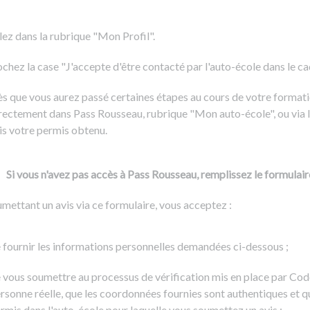
Formation CACES
Voir tous les supports
Devenir enseignant de la conduite
lez dans la rubrique "Mon Profil".
chez la case "J'accepte d'être contacté par l'auto-école dans le cadr
s que vous aurez passé certaines étapes au cours de votre formati
rectement dans Pass Rousseau, rubrique "Mon auto-école", ou via l
is votre permis obtenu.
Si vous n'avez pas accès à Pass Rousseau, remplissez le formulair
mettant un avis via ce formulaire, vous acceptez :
 fournir les informations personnelles demandées ci-dessous ;
 vous soumettre au processus de vérification mis en place par Cod
rsonne réelle, que les coordonnées fournies sont authentiques et q
rmis dans l'auto-école pour laquelle vous soumettez un avis ;