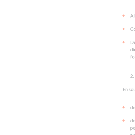
Al
Co
Dè
di
fo
En sou
de
de
pe
pe