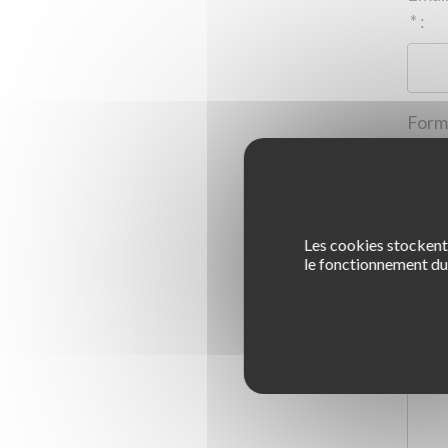
*
:
Les cookies stockent 
1
le fonctionnement du 