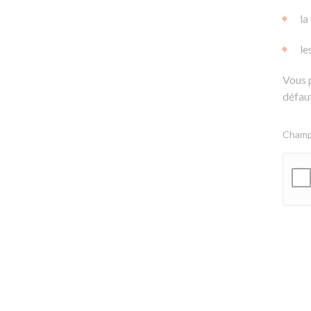
la
le
Vous 
défaut
Champs