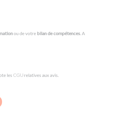
rmation
ou de votre
bilan de compétences
. A
pte les
CGU
relatives aux avis.