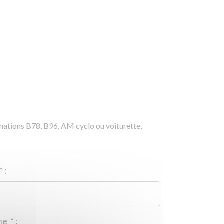
rmations B78, B96, AM cyclo ou voiturette,
*
:
Téléphone
*
: