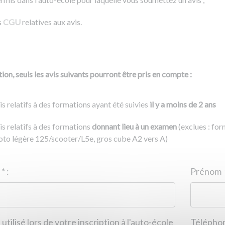
s
CGU
relatives aux avis.
ion, seuls les avis suivants pourront être pris en compte :
is relatifs à des formations ayant été suivies
il y a moins de 2 ans
is relatifs à des formations
donnant lieu à un examen
(exclues : fo
to légère 125/scooter/L5e, gros cube A2 vers A)
Nom
*
:
ID de l'auto-école
*
:
Prénom
 utilisé lors de votre inscription à l'auto-école