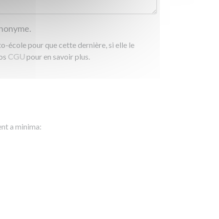
 anonyme.
-école pour que cette dernière, si elle le
nos
CGU
pour en savoir plus.
ent a minima: