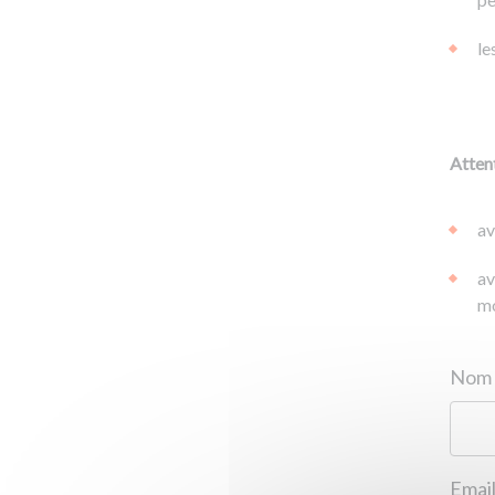
le
Attent
av
av
mo
Email