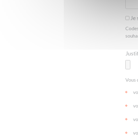
Je 
Codes 
souha
Ajoute
Vous 
|
|
0.0
vo
vo
vo
vo