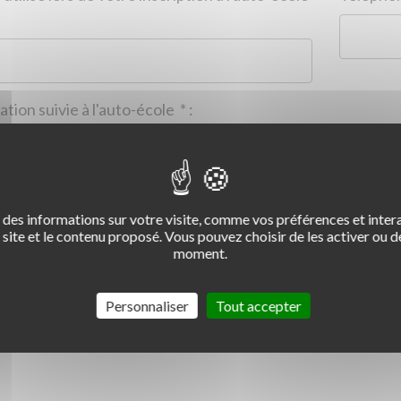
Formation suivie à l'auto-école
*
:
des informations sur votre visite, comme vos préférences et intera
2
3
4
site et le contenu proposé. Vous pouvez choisir de les activer ou de
moment.
Commentaire :
*
:
Personnaliser
Tout accepter