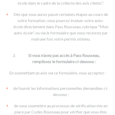
De la conduite à moto
Permis & handicap
Permis poids lourd
école dans le cadre de la collecte des avis clients".
Formations pro.
De la navigation
Voir tous les permis
Formation FIMO
Dès que vous aurez passé certaines étapes au cours de
Voir tous les supports
Formation FCO
Ressources
votre formation, vous pourrez évaluer votre auto-
école directement dans Pass Rousseau, rubrique "Mon
Formation CACES
auto-école", ou via le formulaire que vous recevrez par
Devenir enseignant de la conduite
mail une fois votre permis obtenu.
Si vous n'avez pas accès à Pass Rousseau,
remplissez le formulaire ci-dessous :
En soumettant un avis via ce formulaire, vous acceptez :
de fournir les informations personnelles demandées ci-
dessous ;
de vous soumettre au processus de vérification mis en
place par Codes Rousseau pour vérifier que vous êtes