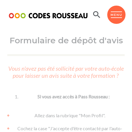
Panneau de gestion des cookies
ESPACE ÉLÈVE
MENU
Formulaire de dépôt d'avis
BOUTIQUE PRO
AUTO-ÉCOLES PARTENAIRES
Passer l'ASSR
Vous n'avez pas été sollicité par votre auto-école
Code de la route
pour laisser un avis suite à votre formation ?
Réviser le code
Permis scooter ou voiturette
Passer le Code
Permis de conduire
Permis voiture
Passer l'ETM
Si vous avez accès à Pass Rousseau :
Du Code de la route
Permis moto
Supports
De la conduite en voiture
Permis remorque
Allez dans la rubrique "Mon Profil".
d'apprentissage
De la conduite en cyclo
Permis bateau
Cochez la case "J'accepte d'être contacté par l'auto-