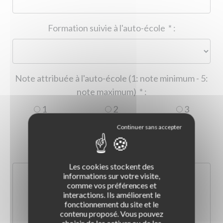
Formation suivie à l'auto-école
*
:
Note attribuée à l'auto-école (1: note minimum - 5:
note maximum)
*
:
1
2
3
4
5
Commentaire :
*
:
Les cookies stockent des
informations sur votre visite,
comme vos préférences et
interactions. Ils améliorent le
fonctionnement du site et le
contenu proposé. Vous pouvez
choisir de les activer ou de les