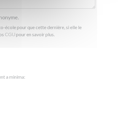
 anonyme.
-école pour que cette dernière, si elle le
nos
CGU
pour en savoir plus.
ent a minima: