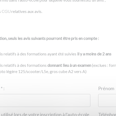
s
CGU
relatives aux avis.
ion, seuls les avis suivants pourront être pris en compte :
is relatifs à des formations ayant été suivies
il y a moins de 2 ans
is relatifs à des formations
donnant lieu à un examen
(exclues : fo
to légère 125/scooter/L5e, gros cube A2 vers A)
Nom
*
:
ID de l'auto-école
*
:
Prénom
 utilisé lors de votre inscription à l'auto-école