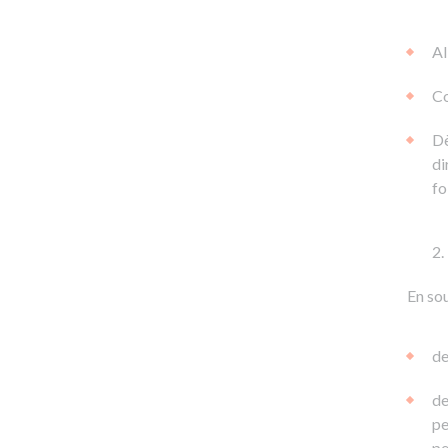
Al
Co
Dè
di
fo
En sou
de
de
pe
pe