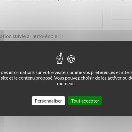
Formation suivie à l'auto-école
*
:
des informations sur votre visite, comme vos préférences et intera
2
3
4
site et le contenu proposé. Vous pouvez choisir de les activer ou de
moment.
Commentaire :
*
:
Personnaliser
Tout accepter