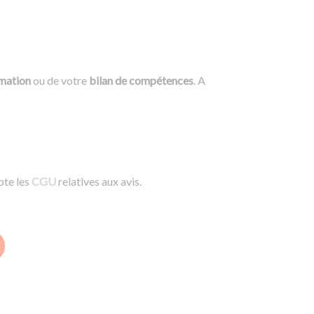
rmation
ou de votre
bilan de compétences
. A
pte les
CGU
relatives aux avis.