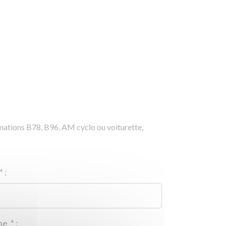
rmations B78, B96, AM cyclo ou voiturette,
*
:
Téléphone
*
: