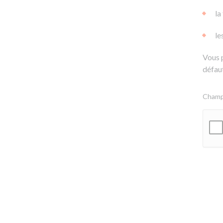
la
le
Vous 
défaut
Champs