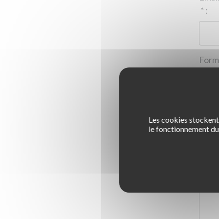
*
:
Les cookies stockent 
1
le fonctionnement du 