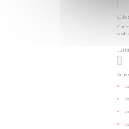
Je 
Codes 
souha
Ajoute
Vous 
|
|
0.0
vo
vo
vo
vo