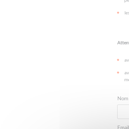
le
Attent
av
av
mo
Email