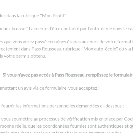
Formation CACES
Voir tous les supports
Devenir enseignant de la conduite
lez dans la rubrique "Mon Profil".
chez la case "J'accepte d'être contacté par l'auto-école dans le cadr
s que vous aurez passé certaines étapes au cours de votre formati
rectement dans Pass Rousseau, rubrique "Mon auto-école", ou via l
is votre permis obtenu.
Si vous n'avez pas accès à Pass Rousseau, remplissez le formulair
mettant un avis via ce formulaire, vous acceptez :
 fournir les informations personnelles demandées ci-dessous ;
 vous soumettre au processus de vérification mis en place par Cod
rsonne réelle, que les coordonnées fournies sont authentiques et q
rmis dans l'auto-école pour laquelle vous soumettez un avis ;