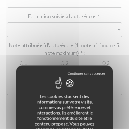
Formation suivie à l'auto-école
*
:
Note attribuée à l'auto-école (1: note minimum - 5:
note maximum)
*
:
1
2
3
4
5
Commentaire :
*
:
Les cookies stockent des
informations sur votre visite,
comme vos préférences et
interactions. Ils améliorent le
fonctionnement du site et le
contenu proposé. Vous pouvez
choisir de les activer ou de les