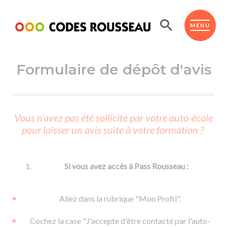
Panneau de gestion des cookies
ESPACE ÉLÈVE
MENU
Formulaire de dépôt d'avis
BOUTIQUE PRO
AUTO-ÉCOLES PARTENAIRES
Passer l'ASSR
Vous n'avez pas été sollicité par votre auto-école
Code de la route
pour laisser un avis suite à votre formation ?
Réviser le code
Permis scooter ou voiturette
Passer le Code
Permis de conduire
Permis voiture
Passer l'ETM
Si vous avez accès à Pass Rousseau :
Du Code de la route
Permis moto
Supports
De la conduite en voiture
Permis remorque
Allez dans la rubrique "Mon Profil".
d'apprentissage
De la conduite en cyclo
Permis bateau
Cochez la case "J'accepte d'être contacté par l'auto-