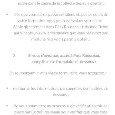
De la conduite à moto
Permis & handicap
Permis poids lourd
école dans le cadre de la collecte des avis clients".
Formations pro.
De la navigation
Voir tous les permis
Formation FIMO
Dès que vous aurez passé certaines étapes au cours de
Voir tous les supports
Formation FCO
Ressources
votre formation, vous pourrez évaluer votre auto-
école directement dans Pass Rousseau, rubrique "Mon
Formation CACES
auto-école", ou via le formulaire que vous recevrez par
Devenir enseignant de la conduite
mail une fois votre permis obtenu.
Si vous n'avez pas accès à Pass Rousseau,
remplissez le formulaire ci-dessous :
En soumettant un avis via ce formulaire, vous acceptez :
de fournir les informations personnelles demandées ci-
dessous ;
de vous soumettre au processus de vérification mis en
place par Codes Rousseau pour vérifier que vous êtes