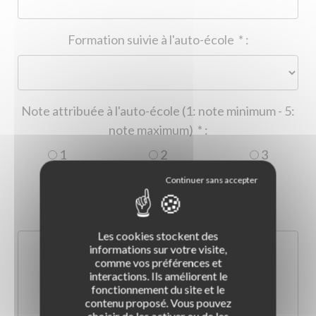
Formation suivie à l'auto-école
*
:
Note attribuée à l'auto-école (1: note minimum - 5:
note maximum)
*
:
1
2
3
4
5
Commentaire :
*
:
Les cookies stockent des
informations sur votre visite,
comme vos préférences et
interactions. Ils améliorent le
fonctionnement du site et le
contenu proposé. Vous pouvez
choisir de les activer ou de les