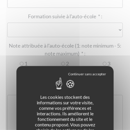
Formation suivie à l'auto-école
*
:
Note attribuée à l'auto-école (1: note minimum - 5:
note maximum)
*
:
1
2
3
4
5
Commentaire :
*
:
Les cookies stockent des
informations sur votre visite,
comme vos préférences et
interactions. Ils améliorent le
fonctionnement du site et le
contenu proposé. Vous pouvez
choisir de les activer ou de les