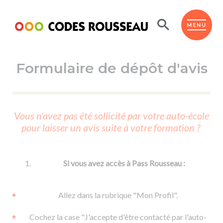
Panneau de gestion des cookies
ESPACE ÉLÈVE
MENU
Formulaire de dépôt d'avis
BOUTIQUE PRO
AUTO-ÉCOLES PARTENAIRES
Passer l'ASSR
Vous n'avez pas été sollicité par votre auto-école
Code de la route
pour laisser un avis suite à votre formation ?
Réviser le code
Permis scooter ou voiturette
Passer le Code
Permis de conduire
Permis voiture
Passer l'ETM
Si vous avez accès à Pass Rousseau :
Du Code de la route
Permis moto
Supports
De la conduite en voiture
Permis remorque
Allez dans la rubrique "Mon Profil".
d'apprentissage
De la conduite en cyclo
Permis bateau
Cochez la case "J'accepte d'être contacté par l'auto-