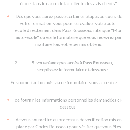
De la conduite à moto
Permis & handicap
Permis poids lourd
école dans le cadre de la collecte des avis clients".
Formations pro.
De la navigation
Voir tous les permis
Formation FIMO
Dès que vous aurez passé certaines étapes au cours de
Voir tous les supports
Formation FCO
Ressources
votre formation, vous pourrez évaluer votre auto-
école directement dans Pass Rousseau, rubrique "Mon
Formation CACES
auto-école", ou via le formulaire que vous recevrez par
Devenir enseignant de la conduite
mail une fois votre permis obtenu.
Si vous n'avez pas accès à Pass Rousseau,
remplissez le formulaire ci-dessous :
En soumettant un avis via ce formulaire, vous acceptez :
de fournir les informations personnelles demandées ci-
dessous ;
de vous soumettre au processus de vérification mis en
place par Codes Rousseau pour vérifier que vous êtes