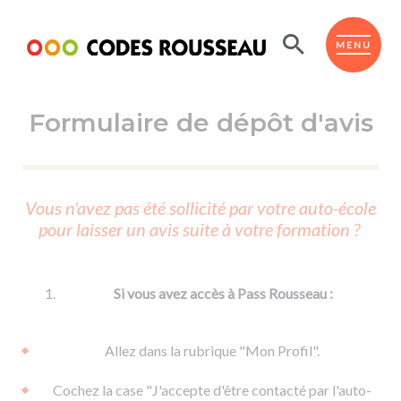
Panneau de gestion des cookies
ESPACE ÉLÈVE
MENU
Formulaire de dépôt d'avis
BOUTIQUE PRO
AUTO-ÉCOLES PARTENAIRES
Passer l'ASSR
Vous n'avez pas été sollicité par votre auto-école
Code de la route
pour laisser un avis suite à votre formation ?
Réviser le code
Permis scooter ou voiturette
Passer le Code
Permis de conduire
Permis voiture
Passer l'ETM
Si vous avez accès à Pass Rousseau :
Du Code de la route
Permis moto
Supports
De la conduite en voiture
Permis remorque
Allez dans la rubrique "Mon Profil".
d'apprentissage
De la conduite en cyclo
Permis bateau
Cochez la case "J'accepte d'être contacté par l'auto-