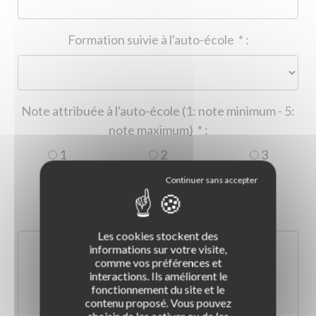
Formation suivie à l'auto-école
*
:
Note attribuée à l'auto-école (1: note minimum - 5:
note maximum)
*
:
1
2
3
4
5
Commentaire :
*
:
Les cookies stockent des
informations sur votre visite,
comme vos préférences et
interactions. Ils améliorent le
fonctionnement du site et le
contenu proposé. Vous pouvez
choisir de les activer ou de les