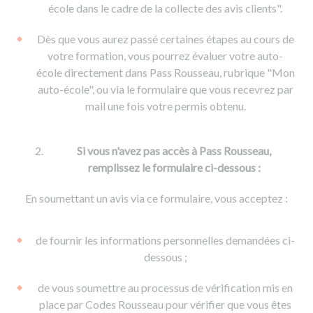
De la conduite à moto
Permis & handicap
Permis poids lourd
école dans le cadre de la collecte des avis clients".
Formations pro.
De la navigation
Voir tous les permis
Formation FIMO
Dès que vous aurez passé certaines étapes au cours de
Voir tous les supports
Formation FCO
Ressources
votre formation, vous pourrez évaluer votre auto-
école directement dans Pass Rousseau, rubrique "Mon
Formation CACES
auto-école", ou via le formulaire que vous recevrez par
Devenir enseignant de la conduite
mail une fois votre permis obtenu.
Si vous n'avez pas accès à Pass Rousseau,
remplissez le formulaire ci-dessous :
En soumettant un avis via ce formulaire, vous acceptez :
de fournir les informations personnelles demandées ci-
dessous ;
de vous soumettre au processus de vérification mis en
place par Codes Rousseau pour vérifier que vous êtes