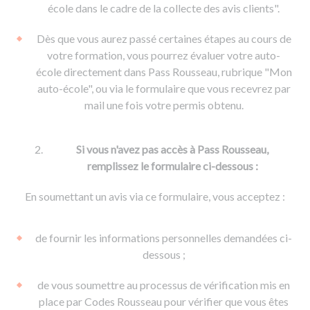
De la conduite à moto
Permis & handicap
Permis poids lourd
école dans le cadre de la collecte des avis clients".
Formations pro.
De la navigation
Voir tous les permis
Formation FIMO
Dès que vous aurez passé certaines étapes au cours de
Voir tous les supports
Formation FCO
Ressources
votre formation, vous pourrez évaluer votre auto-
école directement dans Pass Rousseau, rubrique "Mon
Formation CACES
auto-école", ou via le formulaire que vous recevrez par
Devenir enseignant de la conduite
mail une fois votre permis obtenu.
Si vous n'avez pas accès à Pass Rousseau,
remplissez le formulaire ci-dessous :
En soumettant un avis via ce formulaire, vous acceptez :
de fournir les informations personnelles demandées ci-
dessous ;
de vous soumettre au processus de vérification mis en
place par Codes Rousseau pour vérifier que vous êtes