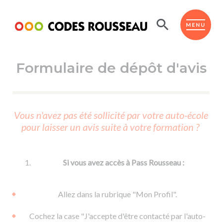
Panneau de gestion des cookies
ESPACE ÉLÈVE
MENU
Formulaire de dépôt d'avis
BOUTIQUE PRO
AUTO-ÉCOLES PARTENAIRES
Passer l'ASSR
Vous n'avez pas été sollicité par votre auto-école
Code de la route
pour laisser un avis suite à votre formation ?
Réviser le code
Permis scooter ou voiturette
Passer le Code
Permis de conduire
Permis voiture
Passer l'ETM
Si vous avez accès à Pass Rousseau :
Du Code de la route
Permis moto
Supports
De la conduite en voiture
Permis remorque
Allez dans la rubrique "Mon Profil".
d'apprentissage
De la conduite en cyclo
Permis bateau
Cochez la case "J'accepte d'être contacté par l'auto-