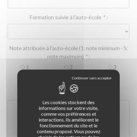
Formation suivie à l'auto-école
*
:
Note attribuée à l'auto-école (1: note minimum - 5:
note maximum)
*
:
1
2
3
4
5
Commentaire :
*
:
Les cookies stockent des
informations sur votre visite,
comme vos préférences et
interactions. Ils améliorent le
fonctionnement du site et le
contenu proposé. Vous pouvez
choisir de les activer ou de les