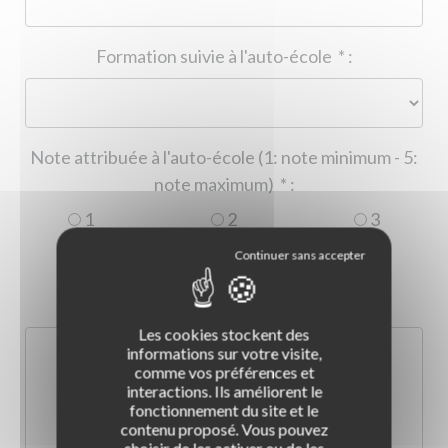
Formation suivie à l'auto-école
*
:
Note attribuée à l'auto-école (1: note minimum - 5:
note maximum)
*
:
1
2
3
4
5
Commentaire :
*
:
Les cookies stockent des
informations sur votre visite,
comme vos préférences et
interactions. Ils améliorent le
fonctionnement du site et le
contenu proposé. Vous pouvez
choisir de les activer ou de les