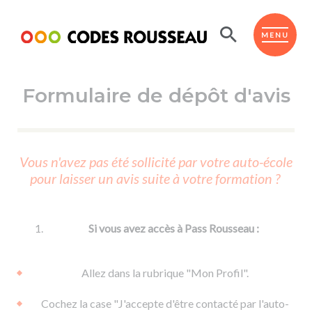
Panneau de gestion des cookies
ESPACE ÉLÈVE
MENU
Formulaire de dépôt d'avis
BOUTIQUE PRO
AUTO-ÉCOLES PARTENAIRES
Passer l'ASSR
Vous n'avez pas été sollicité par votre auto-école
Code de la route
pour laisser un avis suite à votre formation ?
Réviser le code
Permis scooter ou voiturette
Passer le Code
Permis de conduire
Permis voiture
Passer l'ETM
Si vous avez accès à Pass Rousseau :
Du Code de la route
Permis moto
Supports
De la conduite en voiture
Permis remorque
Allez dans la rubrique "Mon Profil".
d'apprentissage
De la conduite en cyclo
Permis bateau
Cochez la case "J'accepte d'être contacté par l'auto-