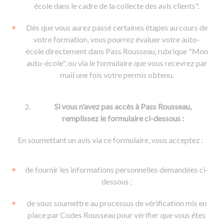
De la conduite à moto
Permis & handicap
Permis poids lourd
école dans le cadre de la collecte des avis clients".
Formations pro.
De la navigation
Voir tous les permis
Formation FIMO
Dès que vous aurez passé certaines étapes au cours de
Voir tous les supports
Formation FCO
Ressources
votre formation, vous pourrez évaluer votre auto-
école directement dans Pass Rousseau, rubrique "Mon
Formation CACES
auto-école", ou via le formulaire que vous recevrez par
Devenir enseignant de la conduite
mail une fois votre permis obtenu.
Si vous n'avez pas accès à Pass Rousseau,
remplissez le formulaire ci-dessous :
En soumettant un avis via ce formulaire, vous acceptez :
de fournir les informations personnelles demandées ci-
dessous ;
de vous soumettre au processus de vérification mis en
place par Codes Rousseau pour vérifier que vous êtes