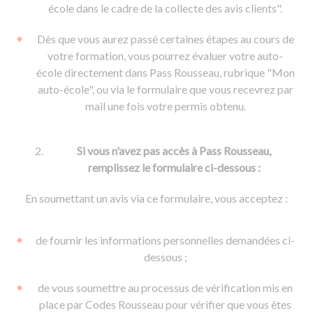
De la conduite à moto
Permis & handicap
Permis poids lourd
école dans le cadre de la collecte des avis clients".
Formations pro.
De la navigation
Voir tous les permis
Formation FIMO
Dès que vous aurez passé certaines étapes au cours de
Voir tous les supports
Formation FCO
Ressources
votre formation, vous pourrez évaluer votre auto-
école directement dans Pass Rousseau, rubrique "Mon
Formation CACES
auto-école", ou via le formulaire que vous recevrez par
Devenir enseignant de la conduite
mail une fois votre permis obtenu.
Si vous n'avez pas accès à Pass Rousseau,
remplissez le formulaire ci-dessous :
En soumettant un avis via ce formulaire, vous acceptez :
de fournir les informations personnelles demandées ci-
dessous ;
de vous soumettre au processus de vérification mis en
place par Codes Rousseau pour vérifier que vous êtes