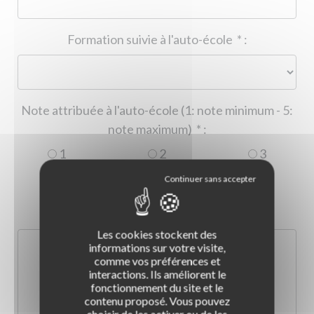
Formation suivie à l'auto-école
*
:
Note attribuée à l'auto-école (1: note minimum - 5:
note maximum)
*
:
1
2
3
4
5
Commentaire :
*
:
Les cookies stockent des
informations sur votre visite,
comme vos préférences et
interactions. Ils améliorent le
fonctionnement du site et le
contenu proposé. Vous pouvez
choisir de les activer ou de les