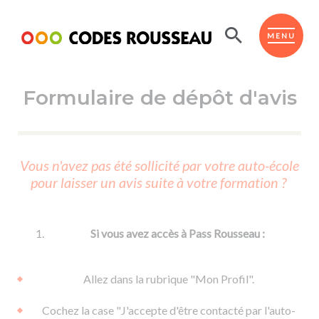
Panneau de gestion des cookies
ESPACE ÉLÈVE
MENU
Formulaire de dépôt d'avis
BOUTIQUE PRO
AUTO-ÉCOLES PARTENAIRES
Passer l'ASSR
Vous n'avez pas été sollicité par votre auto-école
Code de la route
pour laisser un avis suite à votre formation ?
Réviser le code
Permis scooter ou voiturette
Passer le Code
Permis de conduire
Permis voiture
Passer l'ETM
Si vous avez accès à Pass Rousseau :
Du Code de la route
Permis moto
Supports
De la conduite en voiture
Permis remorque
Allez dans la rubrique "Mon Profil".
d'apprentissage
De la conduite en cyclo
Permis bateau
Cochez la case "J'accepte d'être contacté par l'auto-