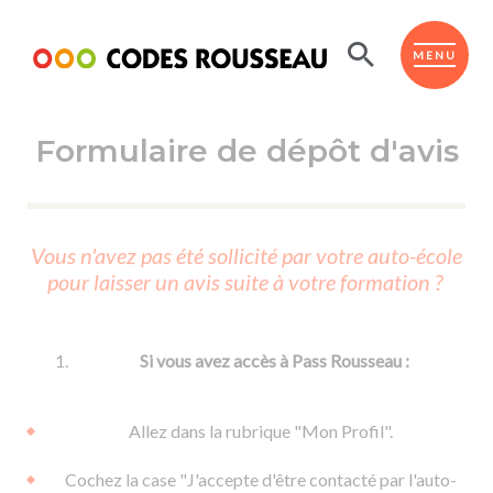
Panneau de gestion des cookies
ESPACE ÉLÈVE
MENU
Formulaire de dépôt d'avis
BOUTIQUE PRO
AUTO-ÉCOLES PARTENAIRES
Passer l'ASSR
Vous n'avez pas été sollicité par votre auto-école
Code de la route
pour laisser un avis suite à votre formation ?
Réviser le code
Permis scooter ou voiturette
Passer le Code
Permis de conduire
Permis voiture
Passer l'ETM
Si vous avez accès à Pass Rousseau :
Du Code de la route
Permis moto
Supports
De la conduite en voiture
Permis remorque
Allez dans la rubrique "Mon Profil".
d'apprentissage
De la conduite en cyclo
Permis bateau
Cochez la case "J'accepte d'être contacté par l'auto-