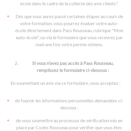
De la conduite à moto
Permis & handicap
Permis poids lourd
école dans le cadre de la collecte des avis clients".
Formations pro.
De la navigation
Voir tous les permis
Formation FIMO
Dès que vous aurez passé certaines étapes au cours de
Voir tous les supports
Formation FCO
Ressources
votre formation, vous pourrez évaluer votre auto-
école directement dans Pass Rousseau, rubrique "Mon
Formation CACES
auto-école", ou via le formulaire que vous recevrez par
Devenir enseignant de la conduite
mail une fois votre permis obtenu.
Si vous n'avez pas accès à Pass Rousseau,
remplissez le formulaire ci-dessous :
En soumettant un avis via ce formulaire, vous acceptez :
de fournir les informations personnelles demandées ci-
dessous ;
de vous soumettre au processus de vérification mis en
place par Codes Rousseau pour vérifier que vous êtes