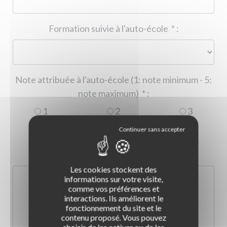
Formation suivie à l'auto-école
*
:
Note attribuée à l'auto-école (1: note minimum - 5:
note maximum)
*
:
1
2
3
4
5
Commentaire :
*
:
Les cookies stockent des
informations sur votre visite,
comme vos préférences et
interactions. Ils améliorent le
fonctionnement du site et le
contenu proposé. Vous pouvez
choisir de les activer ou de les