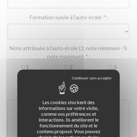
Formation suivie à l'auto-école
*
:
Note attribuée à l'auto-école (1: note minimum - 5:
note maximum)
*
:
1
2
3
4
5
Commentaire :
*
:
Les cookies stockent des
informations sur votre visite,
comme vos préférences et
interactions. Ils améliorent le
fonctionnement du site et le
contenu proposé. Vous pouvez
choisir de les activer ou de les