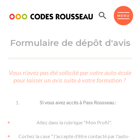
Panneau de gestion des cookies
ESPACE ÉLÈVE
MENU
Formulaire de dépôt d'avis
BOUTIQUE PRO
AUTO-ÉCOLES PARTENAIRES
Passer l'ASSR
Vous n'avez pas été sollicité par votre auto-école
Code de la route
pour laisser un avis suite à votre formation ?
Réviser le code
Permis scooter ou voiturette
Passer le Code
Permis de conduire
Permis voiture
Passer l'ETM
Si vous avez accès à Pass Rousseau :
Du Code de la route
Permis moto
Supports
De la conduite en voiture
Permis remorque
Allez dans la rubrique "Mon Profil".
d'apprentissage
De la conduite en cyclo
Permis bateau
Cochez la case "J'accepte d'être contacté par l'auto-