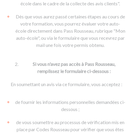
De la conduite à moto
Permis & handicap
Permis poids lourd
école dans le cadre de la collecte des avis clients".
Formations pro.
De la navigation
Voir tous les permis
Formation FIMO
Dès que vous aurez passé certaines étapes au cours de
Voir tous les supports
Formation FCO
Ressources
votre formation, vous pourrez évaluer votre auto-
école directement dans Pass Rousseau, rubrique "Mon
Formation CACES
auto-école", ou via le formulaire que vous recevrez par
Devenir enseignant de la conduite
mail une fois votre permis obtenu.
Si vous n'avez pas accès à Pass Rousseau,
remplissez le formulaire ci-dessous :
En soumettant un avis via ce formulaire, vous acceptez :
de fournir les informations personnelles demandées ci-
dessous ;
de vous soumettre au processus de vérification mis en
place par Codes Rousseau pour vérifier que vous êtes