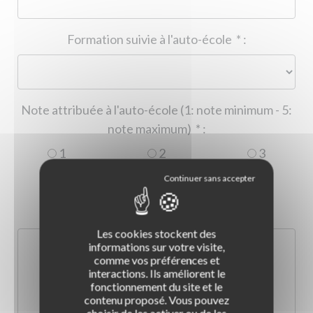
Formation suivie à l'auto-école
*
:
Note attribuée à l'auto-école (1: note minimum - 5:
note maximum)
*
:
1
2
3
4
5
Commentaire :
*
:
Les cookies stockent des
informations sur votre visite,
comme vos préférences et
interactions. Ils améliorent le
fonctionnement du site et le
contenu proposé. Vous pouvez
choisir de les activer ou de les