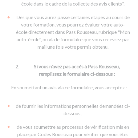
De la conduite à moto
Permis & handicap
Permis poids lourd
école dans le cadre de la collecte des avis clients".
Formations pro.
De la navigation
Voir tous les permis
Formation FIMO
Dès que vous aurez passé certaines étapes au cours de
Voir tous les supports
Formation FCO
Ressources
votre formation, vous pourrez évaluer votre auto-
école directement dans Pass Rousseau, rubrique "Mon
Formation CACES
auto-école", ou via le formulaire que vous recevrez par
Devenir enseignant de la conduite
mail une fois votre permis obtenu.
Si vous n'avez pas accès à Pass Rousseau,
remplissez le formulaire ci-dessous :
En soumettant un avis via ce formulaire, vous acceptez :
de fournir les informations personnelles demandées ci-
dessous ;
de vous soumettre au processus de vérification mis en
place par Codes Rousseau pour vérifier que vous êtes