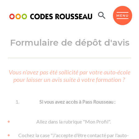
Panneau de gestion des cookies
ESPACE ÉLÈVE
MENU
Formulaire de dépôt d'avis
BOUTIQUE PRO
AUTO-ÉCOLES PARTENAIRES
Passer l'ASSR
Vous n'avez pas été sollicité par votre auto-école
Code de la route
pour laisser un avis suite à votre formation ?
Réviser le code
Permis scooter ou voiturette
Passer le Code
Permis de conduire
Permis voiture
Passer l'ETM
Si vous avez accès à Pass Rousseau :
Du Code de la route
Permis moto
Supports
De la conduite en voiture
Permis remorque
Allez dans la rubrique "Mon Profil".
d'apprentissage
De la conduite en cyclo
Permis bateau
Cochez la case "J'accepte d'être contacté par l'auto-