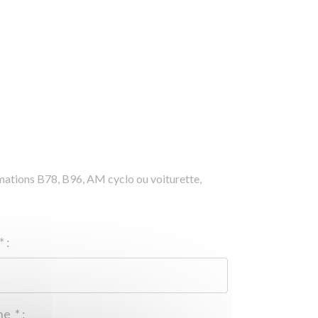
rmations B78, B96, AM cyclo ou voiturette,
*
:
Téléphone
*
: