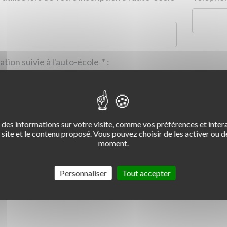
Formation suivie à l'auto-école
*
:
des informations sur votre visite, comme vos préférences et intera
2
3
4
site et le contenu proposé. Vous pouvez choisir de les activer ou de
moment.
Commentaire :
*
:
Personnaliser
Tout accepter