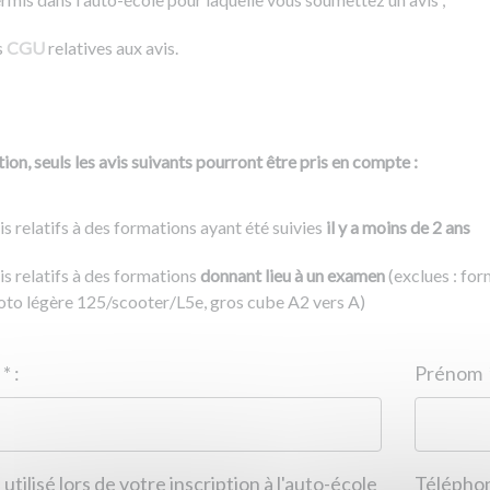
s
CGU
relatives aux avis.
ion, seuls les avis suivants pourront être pris en compte :
is relatifs à des formations ayant été suivies
il y a moins de 2 ans
is relatifs à des formations
donnant lieu à un examen
(exclues : fo
to légère 125/scooter/L5e, gros cube A2 vers A)
Nom
*
:
ID de l'auto-école
*
:
Prénom
 utilisé lors de votre inscription à l'auto-école