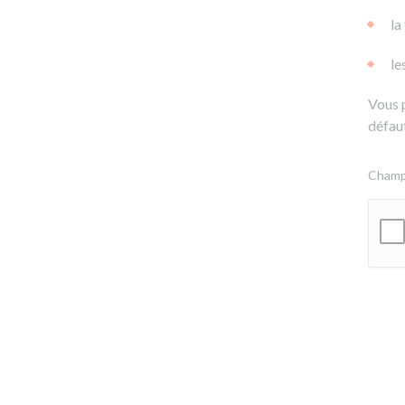
la
le
Vous 
défaut
Champs