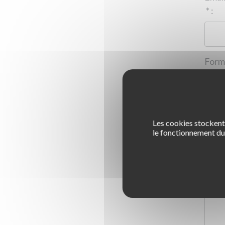
*
:
Les cookies stockent 
1
le fonctionnement du 