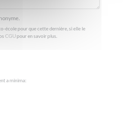
 anonyme.
-école pour que cette dernière, si elle le
nos
CGU
pour en savoir plus.
ent a minima: