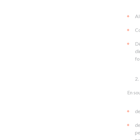
Al
Co
Dè
di
fo
En sou
de
de
pe
pe