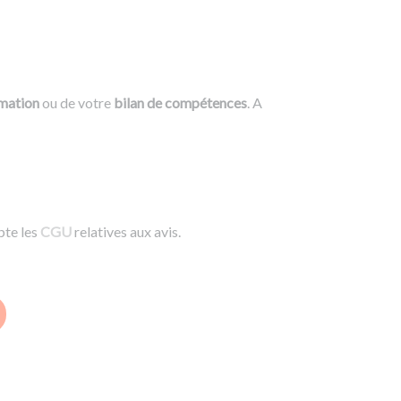
rmation
ou de votre
bilan de compétences
. A
pte les
CGU
relatives aux avis.