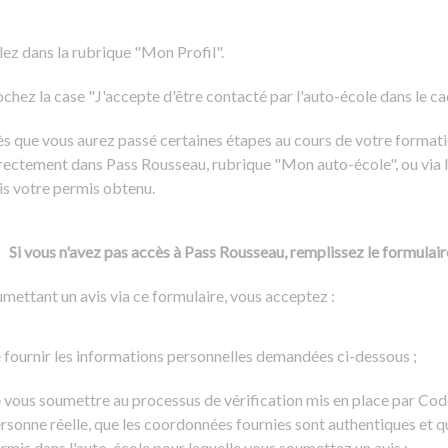
Formation CACES
Voir tous les supports
Devenir enseignant de la conduite
lez dans la rubrique "Mon Profil".
chez la case "J'accepte d'être contacté par l'auto-école dans le cadr
s que vous aurez passé certaines étapes au cours de votre formati
rectement dans Pass Rousseau, rubrique "Mon auto-école", ou via l
is votre permis obtenu.
Si vous n'avez pas accès à Pass Rousseau, remplissez le formulair
mettant un avis via ce formulaire, vous acceptez :
 fournir les informations personnelles demandées ci-dessous ;
 vous soumettre au processus de vérification mis en place par Cod
rsonne réelle, que les coordonnées fournies sont authentiques et q
rmis dans l'auto-école pour laquelle vous soumettez un avis ;