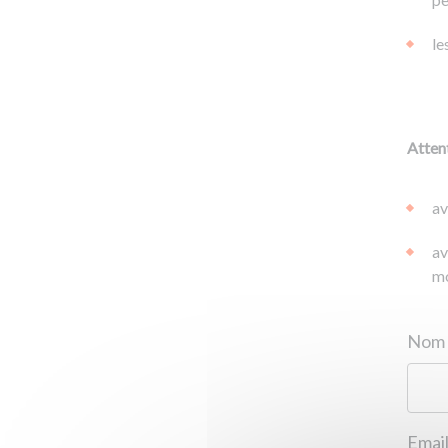
le
Attent
av
av
mo
Email