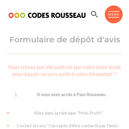
Panneau de gestion des cookies
ESPACE ÉLÈVE
MENU
Formulaire de dépôt d'avis
BOUTIQUE PRO
AUTO-ÉCOLES PARTENAIRES
Passer l'ASSR
Vous n'avez pas été sollicité par votre auto-école
Code de la route
pour laisser un avis suite à votre formation ?
Réviser le code
Permis scooter ou voiturette
Passer le Code
Permis de conduire
Permis voiture
Passer l'ETM
Si vous avez accès à Pass Rousseau :
Du Code de la route
Permis moto
Supports
De la conduite en voiture
Permis remorque
Allez dans la rubrique "Mon Profil".
d'apprentissage
De la conduite en cyclo
Permis bateau
Cochez la case "J'accepte d'être contacté par l'auto-