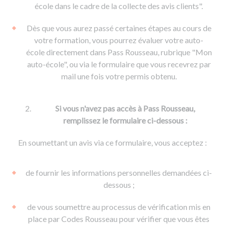
De la conduite à moto
Permis & handicap
Permis poids lourd
école dans le cadre de la collecte des avis clients".
Formations pro.
De la navigation
Voir tous les permis
Formation FIMO
Dès que vous aurez passé certaines étapes au cours de
Voir tous les supports
Formation FCO
Ressources
votre formation, vous pourrez évaluer votre auto-
école directement dans Pass Rousseau, rubrique "Mon
Formation CACES
auto-école", ou via le formulaire que vous recevrez par
Devenir enseignant de la conduite
mail une fois votre permis obtenu.
Si vous n'avez pas accès à Pass Rousseau,
remplissez le formulaire ci-dessous :
En soumettant un avis via ce formulaire, vous acceptez :
de fournir les informations personnelles demandées ci-
dessous ;
de vous soumettre au processus de vérification mis en
place par Codes Rousseau pour vérifier que vous êtes