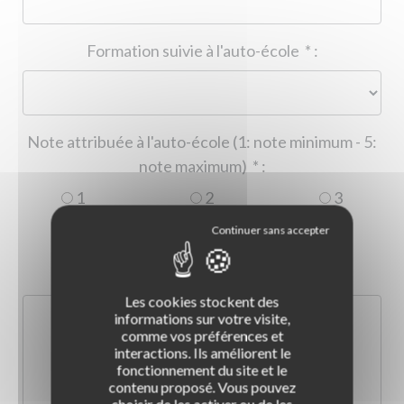
Formation suivie à l'auto-école
*
:
Note attribuée à l'auto-école (1: note minimum - 5:
note maximum)
*
:
1
2
3
4
5
Commentaire :
*
:
Les cookies stockent des
informations sur votre visite,
comme vos préférences et
interactions. Ils améliorent le
fonctionnement du site et le
contenu proposé. Vous pouvez
choisir de les activer ou de les